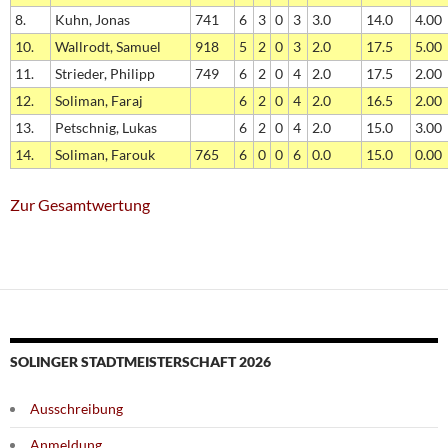
8.
Kuhn, Jonas
741
6
3
0
3
3.0
14.0
4.00
10.
Wallrodt, Samuel
918
5
2
0
3
2.0
17.5
5.00
11.
Strieder, Philipp
749
6
2
0
4
2.0
17.5
2.00
12.
Soliman, Faraj
6
2
0
4
2.0
16.5
2.00
13.
Petschnig, Lukas
6
2
0
4
2.0
15.0
3.00
14.
Soliman, Farouk
765
6
0
0
6
0.0
15.0
0.00
Zur Gesamtwertung
SOLINGER STADTMEISTERSCHAFT 2026
Ausschreibung
Anmeldung