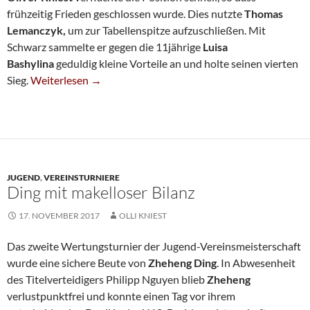
frühzeitig Frieden geschlossen wurde. Dies nutzte
Thomas
Lemanczyk,
um zur Tabellenspitze aufzuschließen. Mit
Schwarz sammelte er gegen die 11jährige
Luisa
Bashylina
geduldig kleine Vorteile an und holte seinen vierten
Lemanczyk Schließt Zu Schneider Auf
Sieg.
Weiterlesen
→
JUGEND
,
VEREINSTURNIERE
Ding mit makelloser Bilanz
17. NOVEMBER 2017
OLLI KNIEST
Das zweite Wertungsturnier der Jugend-Vereinsmeisterschaft
wurde eine sichere Beute von
Zheheng Ding
. In Abwesenheit
des Titelverteidigers Philipp Nguyen blieb
Zheheng
verlustpunktfrei und konnte einen Tag vor ihrem