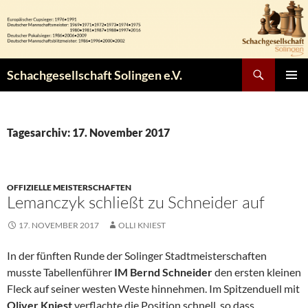
Zum
Inhalt
springen
Suchen
Schachgesellschaft Solingen e.V.
PRIMÄR
MENÜ
Tagesarchiv: 17. November 2017
OFFIZIELLE MEISTERSCHAFTEN
Lemanczyk schließt zu Schneider auf
17. NOVEMBER 2017
OLLI KNIEST
In der fünften Runde der Solinger Stadtmeisterschaften
musste Tabellenführer
IM Bernd Schneider
den ersten kleinen
Fleck auf seiner westen Weste hinnehmen. Im Spitzenduell mit
Oliver Kniest
verflachte die Position schnell, so dass