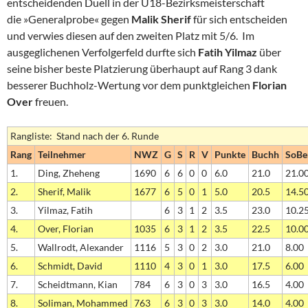
entscheidenden Duell in der U18-Bezirksmeisterschaft
die »Generalprobe« gegen
Malik Sherif
für sich entscheiden
und verwies diesen auf den zweiten Platz mit 5/6. Im
ausgeglichenen Verfolgerfeld durfte sich
Fatih Yilmaz
über
seine bisher beste Platzierung überhaupt auf Rang 3 dank
besserer Buchholz-Wertung vor dem punktgleichen
Florian
Over
freuen.
Rangliste: Stand nach der 6. Runde
Rang
Teilnehmer
NWZ
G
S
R
V
Punkte
Buchh
SoBe
1.
Ding, Zheheng
1690
6
6
0
0
6.0
21.0
21.0
2.
Sherif, Malik
1677
6
5
0
1
5.0
20.5
14.5
3.
Yilmaz, Fatih
6
3
1
2
3.5
23.0
10.2
4.
Over, Florian
1035
6
3
1
2
3.5
22.5
10.0
5.
Wallrodt, Alexander
1116
5
3
0
2
3.0
21.0
8.00
6.
Schmidt, David
1110
4
3
0
1
3.0
17.5
6.00
7.
Scheidtmann, Kian
784
6
3
0
3
3.0
16.5
4.00
8.
Soliman, Mohammed
763
6
3
0
3
3.0
14.0
4.00