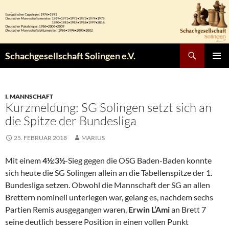
Zum
Inhalt
springen
Suchen
Schachgesellschaft Solingen e.V.
PRIMÄR
MENÜ
I. MANNSCHAFT
Kurzmeldung: SG Solingen setzt sich an
die Spitze der Bundesliga
25. FEBRUAR 2018
MARIUS
Mit einem
4½:3½
-Sieg gegen die OSG Baden-Baden konnte
sich heute die SG Solingen allein an die Tabellenspitze der 1.
Bundesliga setzen. Obwohl die Mannschaft der SG an allen
Brettern nominell unterlegen war, gelang es, nachdem sechs
Partien Remis ausgegangen waren,
Erwin L’Ami
an Brett 7
seine deutlich bessere Position in einen vollen Punkt