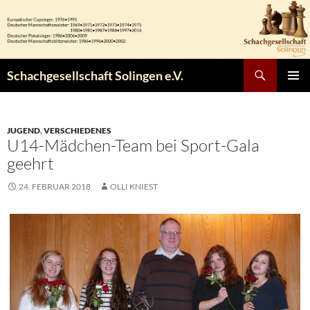
Zum
Inhalt
springen
Suchen
Schachgesellschaft Solingen e.V.
PRIMÄR
MENÜ
JUGEND
,
VERSCHIEDENES
U14-Mädchen-Team bei Sport-Gala
geehrt
24. FEBRUAR 2018
OLLI KNIEST