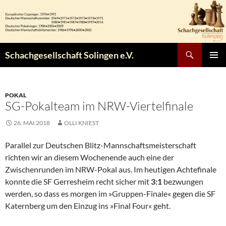
Zum
Inhalt
springen
Suchen
Schachgesellschaft Solingen e.V.
PRIMÄR
MENÜ
POKAL
SG-Pokalteam im NRW-Viertelfinale
26. MAI 2018
OLLI KNIEST
Parallel zur Deutschen Blitz-Mannschaftsmeisterschaft
richten wir an diesem Wochenende auch eine der
Zwischenrunden im NRW-Pokal aus. Im heutigen Achtefinale
konnte die SF Gerresheim recht sicher mit
3:1
bezwungen
werden, so dass es morgen im »Gruppen-Finale« gegen die SF
Katernberg um den Einzug ins »Final Four« geht.