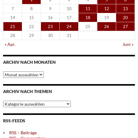
7
8
9
10
11
12
13
14
15
16
17
18
19
20
21
22
23
24
25
26
27
28
29
30
31
« Apr.
Juni »
ARCHIV NACH MONATEN
Archiv
nach
Monaten
ARCHIV NACH THEMEN
Archiv
nach
Themen
RSS-FEEDS
RSS – Beiträge