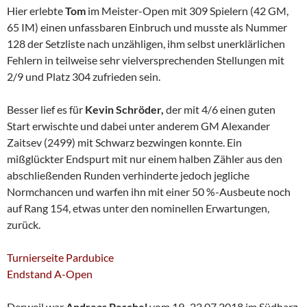
Hier erlebte
Tom
im Meister-Open mit 309 Spielern (42 GM,
65 IM) einen unfassbaren Einbruch und musste als Nummer
128 der Setzliste nach unzähligen, ihm selbst unerklärlichen
Fehlern in teilweise sehr vielversprechenden Stellungen mit
2/9 und Platz 304 zufrieden sein.
Besser lief es für
Kevin Schröder,
der mit 4/6 einen guten
Start erwischte und dabei unter anderem GM Alexander
Zaitsev (2499) mit Schwarz bezwingen konnte. Ein
mißglückter Endspurt mit nur einem halben Zähler aus den
abschließenden Runden verhinderte jedoch jegliche
Normchancen und warfen ihn mit einer 50 %-Ausbeute noch
auf Rang 154, etwas unter den nominellen Erwartungen,
zurück.
Turnierseite Pardubice
Endstand A-Open
Derweil war
Andreas Peschel
vom 19.-22.07.2018 im Südharz