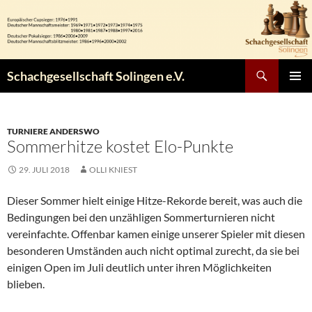
Zum
Inhalt
springen
Suchen
Schachgesellschaft Solingen e.V.
PRIMÄR
MENÜ
TURNIERE ANDERSWO
Sommerhitze kostet Elo-Punkte
29. JULI 2018
OLLI KNIEST
Dieser Sommer hielt einige Hitze-Rekorde bereit, was auch die
Bedingungen bei den unzähligen Sommerturnieren nicht
vereinfachte. Offenbar kamen einige unserer Spieler mit diesen
besonderen Umständen auch nicht optimal zurecht, da sie bei
einigen Open im Juli deutlich unter ihren Möglichkeiten
blieben.