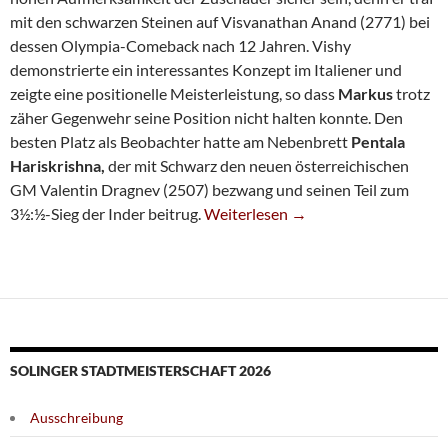
mit den schwarzen Steinen auf Visvanathan Anand (2771) bei
dessen Olympia-Comeback nach 12 Jahren. Vishy
demonstrierte ein interessantes Konzept im Italiener und
zeigte eine positionelle Meisterleistung, so dass
Markus
trotz
zäher Gegenwehr seine Position nicht halten konnte. Den
besten Platz als Beobachter hatte am Nebenbrett
Pentala
Hariskrishna,
der mit Schwarz den neuen österreichischen
GM Valentin Dragnev (2507) bezwang und seinen Teil zum
Olympia-Runde 2: Ragger Unterlie
3½:½-Sieg der Inder beitrug.
Weiterlesen
→
SOLINGER STADTMEISTERSCHAFT 2026
Ausschreibung