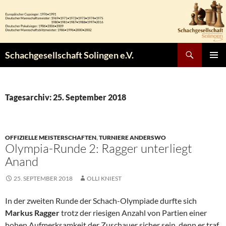
Zum
Inhalt
springen
Suchen
Schachgesellschaft Solingen e.V.
PRIMÄR
MENÜ
Tagesarchiv: 25. September 2018
OFFIZIELLE MEISTERSCHAFTEN
,
TURNIERE ANDERSWO
Olympia-Runde 2: Ragger unterliegt
Anand
25. SEPTEMBER 2018
OLLI KNIEST
In der zweiten Runde der Schach-Olympiade durfte sich
Markus Ragger
trotz der riesigen Anzahl von Partien einer
hohen Aufmerksamkeit der Zuschauer sicher sein, denn er traf