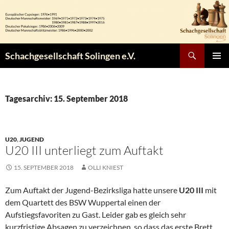
Zum
Inhalt
springen
Suchen
Schachgesellschaft Solingen e.V.
PRIMÄR
MENÜ
Tagesarchiv: 15. September 2018
U20
,
JUGEND
U20 III unterliegt zum Auftakt
15. SEPTEMBER 2018
OLLI KNIEST
Zum Auftakt der Jugend-Bezirksliga hatte unsere
U20 III
mit
dem Quartett des BSW Wuppertal einen der
Aufstiegsfavoriten zu Gast. Leider gab es gleich sehr
kurzfristige Absagen zu verzeichnen, so dass das erste Brett