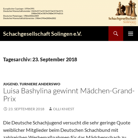
Zum
Inhalt
springen
Suchen
Schachgesellschaft Solingen e.V.
PRIMÄR
MENÜ
Tagesarchiv: 23. September 2018
JUGEND
,
TURNIERE ANDERSWO
Luisa Bashylina gewinnt Mädchen-Grand-
Prix
23. SEPTEMBER 2018
OLLI KNIEST
Die Deutsche Schachjugend versucht die sehr geringe Quote
weiblicher Mitglieder beim Deutschen Schachbund mit
zahlreichen Werbemaßnahmen für das Mädchenschach zu