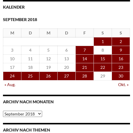
KALENDER
SEPTEMBER 2018
M
D
M
D
F
S
S
1
2
3
4
5
6
7
8
9
10
11
12
13
14
15
16
17
18
19
20
21
22
23
24
25
26
27
28
29
30
« Aug.
Okt. »
ARCHIV NACH MONATEN
Archiv
nach
Monaten
ARCHIV NACH THEMEN