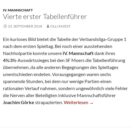
IV. MANNSCHAFT
Vierte erster Tabellenführer
23. SEPTEMBER 2018
OLLI KNIEST
Ein kurioses Bild bietet die Tabelle der Verbandsliga-Gruppe 1
nach dem ersten Spieltag. Bei noch einer ausstehenden
Nachholpartie konnte unsere
IV. Mannschaft
dank ihres
4½:3½
-Auswärtssieges bei den SF Moers die Tabellenführung
übernehmen, da alle anderen Begegnungen des Spieltages
unentschieden endeten. Vorausgegangen waren sechs
spannende Stunden, bei dem nur wenige Partien einen
rationalen Verlauf nahmen, sondern ungewöhnlich viele Fehler
die Nerven aller Beteiligten inklusive Mannschaftsführer
Vierte Erster Tabellenführer
Joachim Görke
strapazierten.
Weiterlesen
→