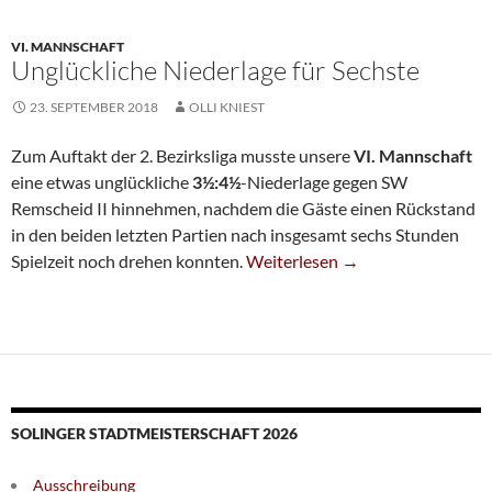
VI. MANNSCHAFT
Unglückliche Niederlage für Sechste
23. SEPTEMBER 2018
OLLI KNIEST
Zum Auftakt der 2. Bezirksliga musste unsere
VI. Mannschaft
eine etwas unglückliche
3½:4½
-Niederlage gegen SW
Remscheid II hinnehmen, nachdem die Gäste einen Rückstand
in den beiden letzten Partien nach insgesamt sechs Stunden
Unglückliche Niederlage Für Sec
Spielzeit noch drehen konnten.
Weiterlesen
→
SOLINGER STADTMEISTERSCHAFT 2026
Ausschreibung