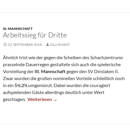
III. MANNSCHAFT
Arbeitssieg für Dritte
23. SEPTEMBER 2018
OLLI KNIEST
Ähnlich trist wie der gegen die Scheiben des Schachzentrums
prasselnde Dauerregen gestaltete sich auch die spielerische
Vorstellung der
III. Mannschaft
gegen den SV Dinslaken II.
Zwar wurden die großen nominellen Vorteile schließlich noch
in ein
5½:2½
umgemünzt. Dabei wurden die couragiert
aufspielenden Gäste allerdings deutlich unter Wert
Arbeitssieg Für Dritte
geschlagen.
Weiterlesen
→