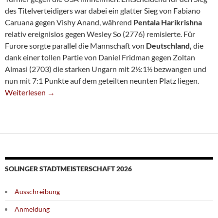
des Titelverteidigers war dabei ein glatter Sieg von Fabiano
Caruana gegen Vishy Anand, während
Pentala Harikrishna
relativ ereignislos gegen Wesley So (2776) remisierte. Für
Furore sorgte parallel die Mannschaft von
Deutschland,
die
dank einer tollen Partie von Daniel Fridman gegen Zoltan
Almasi (2703) die starken Ungarn mit 2½:1½ bezwangen und
nun mit 7:1 Punkte auf dem geteilten neunten Platz liegen.
Erste Niederlage Für Indien – Überraschung Durch Deutschland
Weiterlesen
→
SOLINGER STADTMEISTERSCHAFT 2026
Ausschreibung
Anmeldung