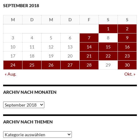
SEPTEMBER 2018
M
D
M
D
F
S
S
1
2
3
4
5
6
7
8
9
10
11
12
13
14
15
16
17
18
19
20
21
22
23
24
25
26
27
28
29
30
« Aug.
Okt. »
ARCHIV NACH MONATEN
Archiv
nach
Monaten
ARCHIV NACH THEMEN
Archiv
nach