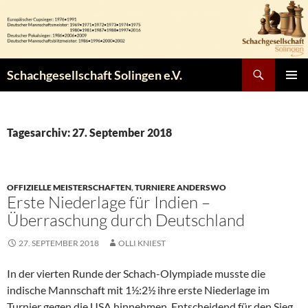
Zum
Inhalt
springen
Suchen
Schachgesellschaft Solingen e.V.
PRIMÄR
MENÜ
Tagesarchiv: 27. September 2018
OFFIZIELLE MEISTERSCHAFTEN
,
TURNIERE ANDERSWO
Erste Niederlage für Indien –
Überraschung durch Deutschland
27. SEPTEMBER 2018
OLLI KNIEST
In der vierten Runde der Schach-Olympiade musste die
indische Mannschaft mit 1½:2½ ihre erste Niederlage im
Turnier gegen die USA hinnehmen. Entscheidend für den Sieg