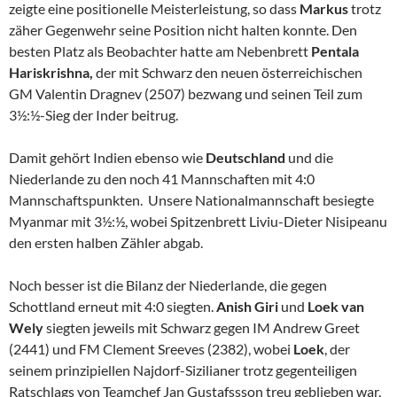
zeigte eine positionelle Meisterleistung, so dass
Markus
trotz
zäher Gegenwehr seine Position nicht halten konnte. Den
besten Platz als Beobachter hatte am Nebenbrett
Pentala
Hariskrishna,
der mit Schwarz den neuen österreichischen
GM Valentin Dragnev (2507) bezwang und seinen Teil zum
3½:½-Sieg der Inder beitrug.
Damit gehört Indien ebenso wie
Deutschland
und die
Niederlande zu den noch 41 Mannschaften mit 4:0
Mannschaftspunkten. Unsere Nationalmannschaft besiegte
Myanmar mit 3½:½, wobei Spitzenbrett Liviu-Dieter Nisipeanu
den ersten halben Zähler abgab.
Noch besser ist die Bilanz der Niederlande, die gegen
Schottland erneut mit 4:0 siegten.
Anish Giri
und
Loek van
Wely
siegten jeweils mit Schwarz gegen IM Andrew Greet
(2441) und FM Clement Sreeves (2382), wobei
Loek
, der
seinem prinzipiellen Najdorf-Sizilianer trotz gegenteiligen
Ratschlags von Teamchef Jan Gustafssson treu geblieben war,