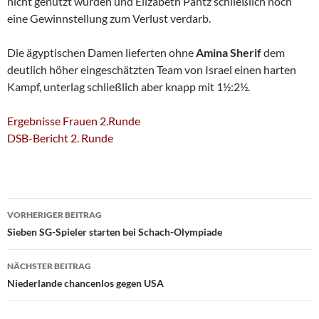
nicht genutzt wurden und Elizabeth Pähtz schließlich noch
eine Gewinnstellung zum Verlust verdarb.
Die ägyptischen Damen lieferten ohne
Amina Sherif
dem
deutlich höher eingeschätzten Team von Israel einen harten
Kampf, unterlag schließlich aber knapp mit 1½:2½.
Ergebnisse Frauen 2.Runde
DSB-Bericht 2. Runde
Beitragsnavigation
VORHERIGER BEITRAG
Sieben SG-Spieler starten bei Schach-Olympiade
NÄCHSTER BEITRAG
Niederlande chancenlos gegen USA