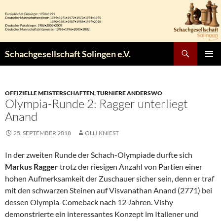
Zum
Inhalt
springen
Suchen
Schachgesellschaft Solingen e.V.
PRIMÄR
MENÜ
OFFIZIELLE MEISTERSCHAFTEN
,
TURNIERE ANDERSWO
Olympia-Runde 2: Ragger unterliegt
Anand
25. SEPTEMBER 2018
OLLI KNIEST
In der zweiten Runde der Schach-Olympiade durfte sich
Markus Ragger
trotz der riesigen Anzahl von Partien einer
hohen Aufmerksamkeit der Zuschauer sicher sein, denn er traf
mit den schwarzen Steinen auf Visvanathan Anand (2771) bei
dessen Olympia-Comeback nach 12 Jahren. Vishy
demonstrierte ein interessantes Konzept im Italiener und