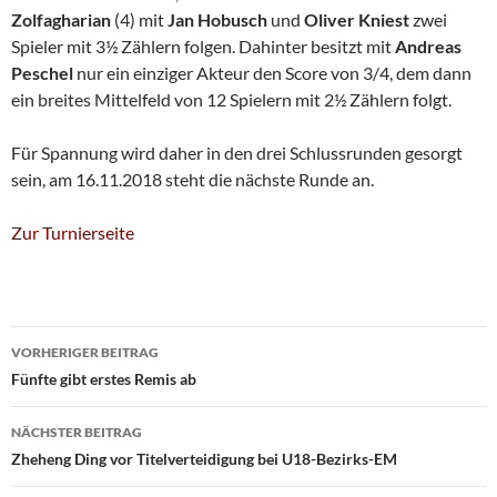
Zolfagharian
(4) mit
Jan
Hobusch
und
Oliver Kniest
zwei
Spieler mit 3½ Zählern folgen. Dahinter besitzt mit
Andreas
Peschel
nur ein einziger Akteur den Score von 3/4, dem dann
ein breites Mittelfeld von 12 Spielern mit 2½ Zählern folgt.
Für Spannung wird daher in den drei Schlussrunden gesorgt
sein, am 16.11.2018 steht die nächste Runde an.
Zur Turnierseite
Beitragsnavigation
VORHERIGER BEITRAG
Fünfte gibt erstes Remis ab
NÄCHSTER BEITRAG
Zheheng Ding vor Titelverteidigung bei U18-Bezirks-EM