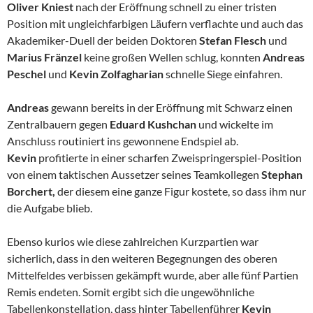
Oliver Kniest
nach der Eröffnung schnell zu einer tristen
Position mit ungleichfarbigen Läufern verflachte und auch das
Akademiker-Duell der beiden Doktoren
Stefan Flesch
und
Marius Fränzel
keine großen Wellen schlug, konnten
Andreas
Peschel
und
Kevin Zolfagharian
schnelle Siege einfahren.
Andreas
gewann bereits in der Eröffnung mit Schwarz einen
Zentralbauern gegen
Eduard Kushchan
und wickelte im
Anschluss routiniert ins gewonnene Endspiel ab.
Kevin
profitierte in einer scharfen Zweispringerspiel-Position
von einem taktischen Aussetzer seines Teamkollegen
Stephan
Borchert,
der diesem eine ganze Figur kostete, so dass ihm nur
die Aufgabe blieb.
Ebenso kurios wie diese zahlreichen Kurzpartien war
sicherlich, dass in den weiteren Begegnungen des oberen
Mittelfeldes verbissen gekämpft wurde, aber alle fünf Partien
Remis endeten. Somit ergibt sich die ungewöhnliche
Tabellenkonstellation, dass hinter Tabellenführer
Kevin