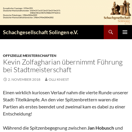
Zum
Inhalt
springen
Suchen
Schachgesellschaft Solingen e.V.
PRIMÄR
MENÜ
OFFIZIELLE MEISTERSCHAFTEN
Kevin Zolfagharian übernimmt Führung
bei Stadtmeisterschaft
2. NOVEMBER 2018
OLLI KNIEST
Einen wirklich kuriosen Verlauf nahm die vierte Runde unserer
Stadt-Titelkämpfe. An den vier Spitzenbrettern waren die
Partien als erstes beendet und zweimal kam es dabei zu einer
Entscheidung!
Während die Spitzenbegegnung zwischen
Jan Hobusch
und