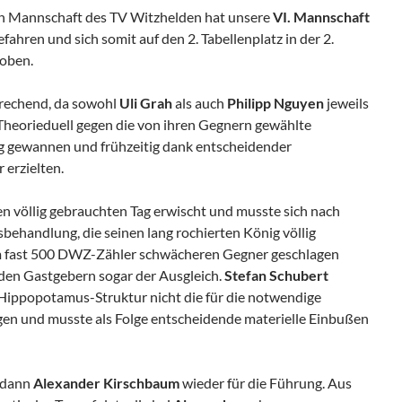
en Mannschaft des TV Witzhelden hat unsere
VI. Mannschaft
efahren und sich somit auf den 2. Tabellenplatz in der 2.
hoben.
rechend, da sowohl
Uli Grah
als auch
Philipp Nguyen
jeweils
Theorieduell gegen die von ihren Gegnern gewählte
g gewannen und frühzeitig dank entscheidender
 erzielten.
en völlig gebrauchten Tag erwischt und musste sich nach
sbehandlung, die seinen lang rochierten König völlig
nem fast 500 DWZ-Zähler schwächeren Gegner geschlagen
den Gastgebern sogar der Ausgleich.
Stefan Schubert
 Hippopotamus-Struktur nicht die für die notwendige
rgen und musste als Folge entscheidende materielle Einbußen
e dann
Alexander Kirschbaum
wieder für die Führung. Aus