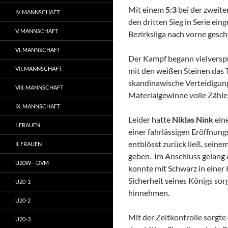
Mit einem
5:3
bei der zweit
IV. MANNSCHAFT
den dritten Sieg in Serie eing
V. MANNSCHAFT
Bezirksliga nach vorne gesc
VI. MANNSCHAFT
Der Kampf begann vielversp
VII. MANNSCHAFT
mit den weißen Steinen das 
skandinawische Verteidigun
VIII. MANNSCHAFT
Materialgewinne volle Zähler
IX. MANNSCHAFT
Leider hatte
Niklas Nink
ein
I. FRAUEN
einer fahrlässigen Eröffnung
entblösst zurück ließ, sei
II. FRAUEN
geben. Im Anschluss gelang 
U20W – DVM
konnte mit Schwarz in einer
Sicherheit seines Königs so
U20-1
hinnehmen.
U20-2
Mit der Zeitkontrolle sorgt
U20-3