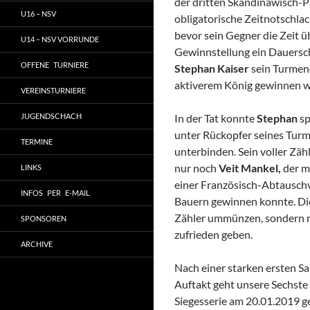
der dritten Skandinawisch-Pa
U16 – NSV
obligatorische Zeitnotschlach
bevor sein Gegner die Zeit ü
U14 – NSV VORRUNDE
Gewinnstellung ein Dauerscha
OFFENE TURNIERE
Stephan Kaiser
sein Turmend
aktiverem König gewinnen w
VEREINSTURNIERE
JUGENDSCHACH
In der Tat konnte
Stephan
sp
unter Rückopfer seines Tur
TERMINE
unterbinden. Sein voller Zäh
nur noch
Veit Mankel,
der m
LINKS
einer Französisch-Abtauschva
INFOS PER E-MAIL
Bauern gewinnen konnte. Dies
Zähler ummünzen, sondern m
SPONSOREN
zufrieden geben.
ARCHIVE
Nach einer starken ersten Sa
Auftakt geht unsere Sechste
Siegesserie am 20.01.2019 g