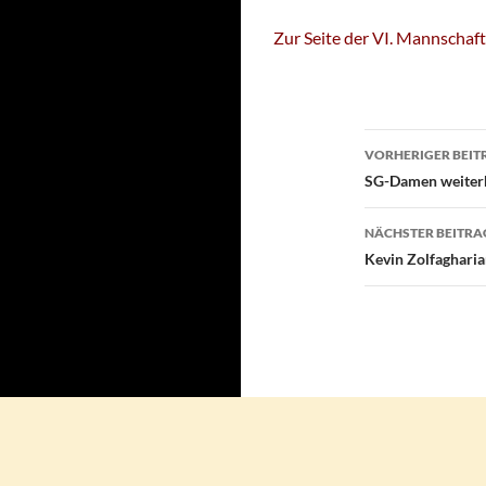
Zur Seite der VI. Mannschaft
Beitragsn
VORHERIGER BEIT
SG-Damen weiterh
NÄCHSTER BEITRA
Kevin Zolfagharia