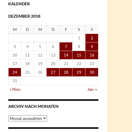
KALENDER
DEZEMBER 2018
M
D
M
D
F
S
S
1
2
3
4
5
6
7
8
9
10
11
12
13
14
15
16
17
18
19
20
21
22
23
24
25
26
27
28
29
30
31
« Nov.
Jan. »
ARCHIV NACH MONATEN
Archiv
nach
Monaten