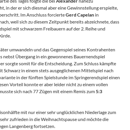
rtie des Tages folgte die bei
Alexander
nahezu
t, in der er sich diesmal aber eine Gewinnstellung erspielte,
berschritt. Im Anschluss forcierte
Gerd Capelan
in
ch, weil sich zu diesem Zeitpunkt bereits abzeichnete, dass
spiel mit schwarzem Freibauern auf der 2. Reihe und
ürde.
äter umwandeln und das Gegenspiel seines Kontrahenten
ms nebst Übergang in ein gewonnenes Bauernendspiel
ler sorgte somit für die Entscheidung. Zum Schluss kämpfte
it Schwarz in einem stets ausgeglichenen Mittelspiel nach
riante in der fünften Spielstunde im Springerendspiel einen
en Vorteil konnte er aber leider nicht zu einem vollen
usste sich nach 77 Zügen mit einem Remis zum
5:3
isonhälfte mit nur einer sehr unglücklichen Niederlage zum
 sehr zufrieden in die Weihnachtspause und möchte die
egen Langenberg fortsetzen.