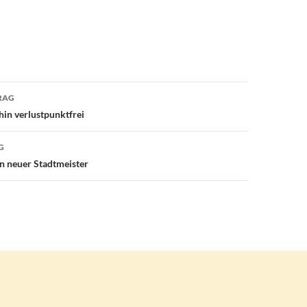
avigation
RAG
in verlustpunktfrei
G
n neuer Stadtmeister