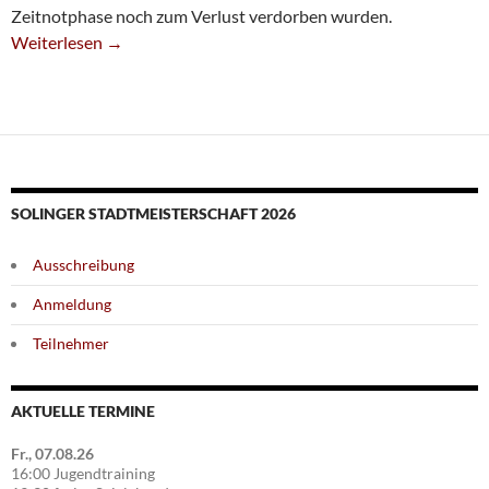
Zeitnotphase noch zum Verlust verdorben wurden.
Unglücklicher Start In Die Deutsche Meisterschaft
Weiterlesen
→
SOLINGER STADTMEISTERSCHAFT 2026
Ausschreibung
Anmeldung
Teilnehmer
AKTUELLE TERMINE
Fr., 07.08.26
16:00 Jugendtraining