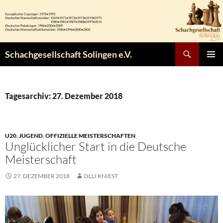
Zum
Inhalt
springen
Suchen
Schachgesellschaft Solingen e.V.
PRIMÄR
MENÜ
Tagesarchiv: 27. Dezember 2018
U20
,
JUGEND
,
OFFIZIELLE MEISTERSCHAFTEN
Unglücklicher Start in die Deutsche
Meisterschaft
27. DEZEMBER 2018
OLLI KNIEST