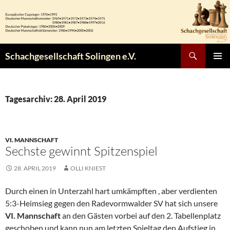
Zum
Inhalt
springen
Suchen
Schachgesellschaft Solingen e.V.
PRIMÄR
MENÜ
Tagesarchiv: 28. April 2019
VI. MANNSCHAFT
Sechste gewinnt Spitzenspiel
28. APRIL 2019
OLLI KNIEST
Durch einen in Unterzahl hart umkämpften , aber verdienten
5:3-Heimsieg gegen den Radevormwalder SV hat sich unsere
VI. Mannschaft
an den Gästen vorbei auf den 2. Tabellenplatz
geschoben und kann nun am letzten Spieltag den Aufstieg in