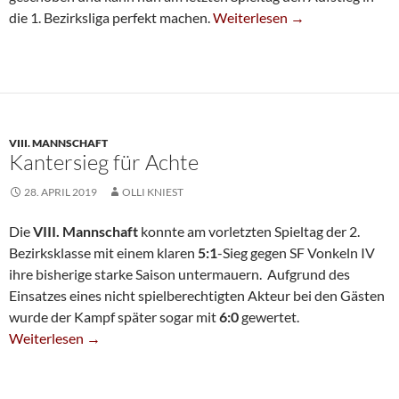
Sechste Gewinnt Spitzenspiel
die 1. Bezirksliga perfekt machen.
Weiterlesen
→
VIII. MANNSCHAFT
Kantersieg für Achte
28. APRIL 2019
OLLI KNIEST
Die
VIII. Mannschaft
konnte am vorletzten Spieltag der 2.
Bezirksklasse mit einem klaren
5:1
-Sieg gegen SF Vonkeln IV
ihre bisherige starke Saison untermauern. Aufgrund des
Einsatzes eines nicht spielberechtigten Akteur bei den Gästen
wurde der Kampf später sogar mit
6:0
gewertet.
Kantersieg Für Achte
Weiterlesen
→