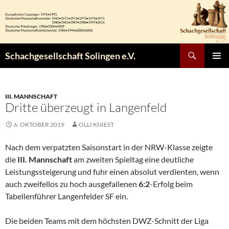
Zum
Inhalt
springen
Suchen
Schachgesellschaft Solingen e.V.
PRIMÄR
MENÜ
III. MANNSCHAFT
Dritte überzeugt in Langenfeld
6. OKTOBER 2019
OLLI KNIEST
Nach dem verpatzten Saisonstart in der NRW-Klasse zeigte
die
III. Mannschaft
am zweiten Spieltag eine deutliche
Leistungssteigerung und fuhr einen absolut verdienten, wenn
auch zweifellos zu hoch ausgefallenen
6:2
-Erfolg beim
Tabellenführer Langenfelder SF ein.
Die beiden Teams mit dem höchsten DWZ-Schnitt der Liga