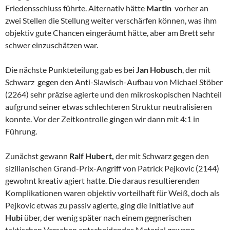
Friedensschluss führte. Alternativ hätte
Martin
vorher an
zwei Stellen die Stellung weiter verschärfen können, was ihm
objektiv gute Chancen eingeräumt hätte, aber am Brett sehr
schwer einzuschätzen war.
Die nächste Punkteteilung gab es bei
Jan Hobusch
, der mit
Schwarz gegen den Anti-Slawisch-Aufbau von Michael Stöber
(2264) sehr präzise agierte und den mikroskopischen Nachteil
aufgrund seiner etwas schlechteren Struktur neutralisieren
konnte. Vor der Zeitkontrolle gingen wir dann mit 4:1 in
Führung.
Zunächst gewann
Ralf Hubert,
der mit Schwarz gegen den
sizilianischen Grand-Prix-Angriff von Patrick Pejkovic (2144)
gewohnt kreativ agiert hatte. Die daraus resultierenden
Komplikationen waren objektiv vorteilhaft für Weiß, doch als
Pejkovic etwas zu passiv agierte, ging die Initiative auf
Hubi
über, der wenig später nach einem gegnerischen
taktischen Versehen entscheidendes Material gewann.