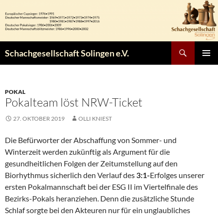
Zum
Inhalt
springen
Suchen
Schachgesellschaft Solingen e.V.
PRIMÄR
MENÜ
POKAL
Pokalteam löst NRW-Ticket
27. OKTOBER 2019
OLLI KNIEST
Die Befürworter der Abschaffung von Sommer- und
Winterzeit werden zukünftig als Argument für die
gesundheitlichen Folgen der Zeitumstellung auf den
Biorhythmus sicherlich den Verlauf des
3:1-
Erfolges unserer
ersten Pokalmannschaft bei der ESG II im Viertelfinale des
Bezirks-Pokals heranziehen. Denn die zusätzliche Stunde
Schlaf sorgte bei den Akteuren nur für ein unglaubliches