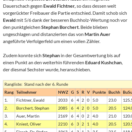
Dauerschach gegen
Ewald Fichtner,
so dass dessen weit
vorgerückter Freibauer die Partie entschied. Damit schob sich
Ewald
mit 5/6 dank der besseren Buchholz-Wertung noch vor
den punktgleichen
Stephan Borchert
. Beide blieben
ungeschlagen und distanzierten das von
Martin Auer
angeführte Verfolgerfeld um einen vollen Zähler.
Zudem konnte sich
Stephan
in der Gesamtwertung bis auf
einen Punkt an den weiterhin führenden
Eduard Kushchan
,
der diesmal Sechster wurde, heranschieben.
Rangliste: Stand nach der 6. Runde
Rang
Teilnehmer
NWZ
G
S
R
V
Punkte
Buchh
BuS
1.
Fichtner, Ewald
2033
6
4
2
0
5.0
23.0
125.
2.
Borchert, Stephan
2085
6
4
2
0
5.0
20.5
124.
3.
Auer, Martin
2169
6
4
0
2
4.0
21.0
120.
4.
Kniest, Oliver
2210
6
3
2
1
4.0
20.5
120.
5.
Flesch, Dr. Stefan
1963
6
3
1
2
3.5
23.5
118.