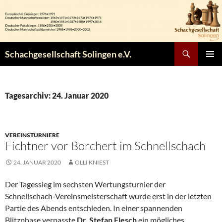
Zum
Inhalt
springen
Suchen
Schachgesellschaft Solingen e.V.
PRIMÄR
MENÜ
Tagesarchiv: 24. Januar 2020
VEREINSTURNIERE
Fichtner vor Borchert im Schnellschach
24. JANUAR 2020
OLLI KNIEST
Der Tagessieg im sechsten Wertungsturnier der
Schnellschach-Vereinsmeisterschaft wurde erst in der letzten
Partie des Abends entschieden. In einer spannenden
Blitzphase verpasste
Dr. Stefan Flesch
ein mögliches