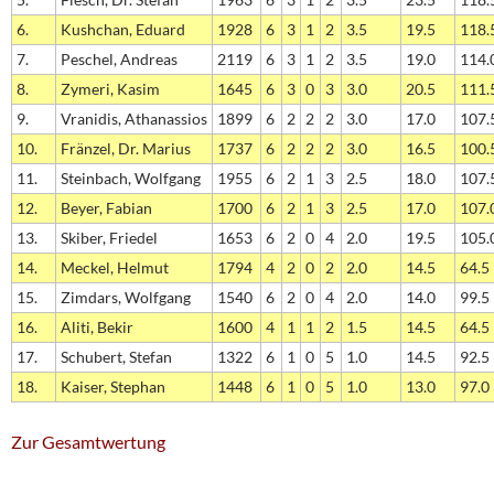
6.
Kushchan, Eduard
1928
6
3
1
2
3.5
19.5
118.
7.
Peschel, Andreas
2119
6
3
1
2
3.5
19.0
114.
8.
Zymeri, Kasim
1645
6
3
0
3
3.0
20.5
111.
9.
Vranidis, Athanassios
1899
6
2
2
2
3.0
17.0
107.
10.
Fränzel, Dr. Marius
1737
6
2
2
2
3.0
16.5
100.
11.
Steinbach, Wolfgang
1955
6
2
1
3
2.5
18.0
107.
12.
Beyer, Fabian
1700
6
2
1
3
2.5
17.0
107.
13.
Skiber, Friedel
1653
6
2
0
4
2.0
19.5
105.
14.
Meckel, Helmut
1794
4
2
0
2
2.0
14.5
64.5
15.
Zimdars, Wolfgang
1540
6
2
0
4
2.0
14.0
99.5
16.
Aliti, Bekir
1600
4
1
1
2
1.5
14.5
64.5
17.
Schubert, Stefan
1322
6
1
0
5
1.0
14.5
92.5
18.
Kaiser, Stephan
1448
6
1
0
5
1.0
13.0
97.0
Zur Gesamtwertung