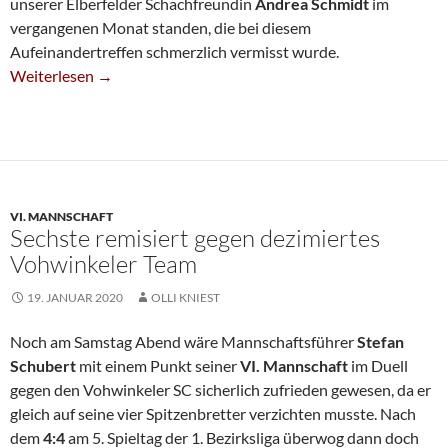
unserer Elberfelder Schachfreundin
Andrea Schmidt
im
vergangenen Monat standen, die bei diesem
Aufeinandertreffen schmerzlich vermisst wurde.
Derbysieg Für Vierte
Weiterlesen
→
VI. MANNSCHAFT
Sechste remisiert gegen dezimiertes
Vohwinkeler Team
19. JANUAR 2020
OLLI KNIEST
Noch am Samstag Abend wäre Mannschaftsführer
Stefan
Schubert
mit einem Punkt seiner
VI. Mannschaft
im Duell
gegen den Vohwinkeler SC sicherlich zufrieden gewesen, da er
gleich auf seine vier Spitzenbretter verzichten musste. Nach
dem
4:4
am 5. Spieltag der 1. Bezirksliga überwog dann doch