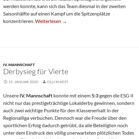
werden konnte, kann sich das Team diesmal in der zweiten
Saisonhälfte auf einen Kampf um die Spitzenplätze
Kantersieg In Jugend-NRW-Liga
konzentrieren.
Weiterlesen
→
IV. MANNSCHAFT
Derbysieg für Vierte
19. JANUAR 2020
OLLI KNIEST
Unsere
IV. Mannschaft
konnte mit einem
5:3
gegen die ESG II
nicht nur das prestigeträchtige Lokalderby gewinnen, sondern
auch zwei wichtige Punkte für den Klassenerhalt in der
Regionalliga verbuchen. Dennoch war die Freude über den
sportlichen Erfolg dadurch getrübt, da alle Beteiligten noch
unter dem Eindruck des völlig unerwarteten plötzlichen Todes