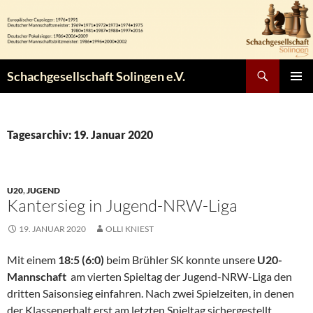
Zum
Inhalt
springen
Suchen
Schachgesellschaft Solingen e.V.
PRIMÄR
MENÜ
Tagesarchiv: 19. Januar 2020
U20
,
JUGEND
Kantersieg in Jugend-NRW-Liga
19. JANUAR 2020
OLLI KNIEST
Mit einem
18:5 (6:0)
beim Brühler SK konnte unsere
U20-
Mannschaft
am vierten Spieltag der Jugend-NRW-Liga den
dritten Saisonsieg einfahren. Nach zwei Spielzeiten, in denen
der Klassenerhalt erst am letzten Spieltag sichergestellt