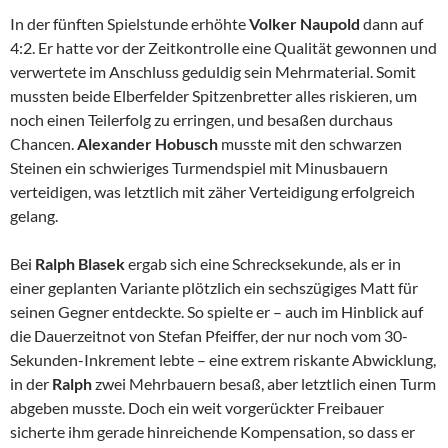
In der fünften Spielstunde erhöhte
Volker Naupold
dann auf
4:2. Er hatte vor der Zeitkontrolle eine Qualität gewonnen und
verwertete im Anschluss geduldig sein Mehrmaterial. Somit
mussten beide Elberfelder Spitzenbretter alles riskieren, um
noch einen Teilerfolg zu erringen, und besaßen durchaus
Chancen.
Alexander Hobusch
musste mit den schwarzen
Steinen ein schwieriges Turmendspiel mit Minusbauern
verteidigen, was letztlich mit zäher Verteidigung erfolgreich
gelang.
Bei
Ralph Blasek
ergab sich eine Schrecksekunde, als er in
einer geplanten Variante plötzlich ein sechszügiges Matt für
seinen Gegner entdeckte. So spielte er – auch im Hinblick auf
die Dauerzeitnot von Stefan Pfeiffer, der nur noch vom 30-
Sekunden-Inkrement lebte – eine extrem riskante Abwicklung,
in der
Ralph
zwei Mehrbauern besaß, aber letztlich einen Turm
abgeben musste. Doch ein weit vorgerückter Freibauer
sicherte ihm gerade hinreichende Kompensation, so dass er