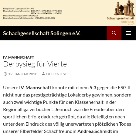
Zum
Inhalt
springen
Suchen
Schachgesellschaft Solingen e.V.
PRIMÄR
MENÜ
IV. MANNSCHAFT
Derbysieg für Vierte
19. JANUAR 2020
OLLI KNIEST
Unsere
IV. Mannschaft
konnte mit einem
5:3
gegen die ESG II
nicht nur das prestigeträchtige Lokalderby gewinnen, sondern
auch zwei wichtige Punkte für den Klassenerhalt in der
Regionalliga verbuchen. Dennoch war die Freude über den
sportlichen Erfolg dadurch getrübt, da alle Beteiligten noch
unter dem Eindruck des völlig unerwarteten plötzlichen Todes
unserer Elberfelder Schachfreundin
Andrea Schmidt
im