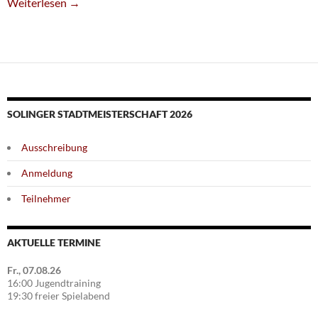
Damenteam Siegt Im Spitzenspiel
Weiterlesen
→
SOLINGER STADTMEISTERSCHAFT 2026
Ausschreibung
Anmeldung
Teilnehmer
AKTUELLE TERMINE
Fr., 07.08.26
16:00 Jugendtraining
19:30 freier Spielabend