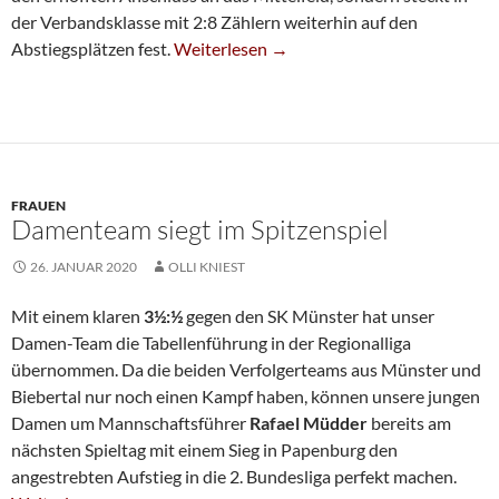
der Verbandsklasse mit 2:8 Zählern weiterhin auf den
Fünfte Unterliegt In Erkelenz
Abstiegsplätzen fest.
Weiterlesen
→
FRAUEN
Damenteam siegt im Spitzenspiel
26. JANUAR 2020
OLLI KNIEST
Mit einem klaren
3½:½
gegen den SK Münster hat unser
Damen-Team die Tabellenführung in der Regionalliga
übernommen. Da die beiden Verfolgerteams aus Münster und
Biebertal nur noch einen Kampf haben, können unsere jungen
Damen um Mannschaftsführer
Rafael Müdder
bereits am
nächsten Spieltag mit einem Sieg in Papenburg den
angestrebten Aufstieg in die 2. Bundesliga perfekt machen.