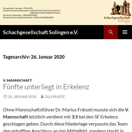
Zum
Inhalt
springen
Suchen
Schachgesellschaft Solingen e.V.
PRIMÄR
MENÜ
Tagesarchiv: 26. Januar 2020
V. MANNSCHAFT
Fünfte unterliegt in Erkelenz
26. JANUAR 2020
OLLI KNIEST
Ohne Mannschaftsführer Dr. Marius Fränzel musste sich die
V.
Mannschaft
letztlich verdient mit
3:5
bei den SF Erkelenz
geschlagen geben. Durch diese Niederlage verpasste das Team
den erhofften Anschluss an das Mittelfeld, sondern steckt in