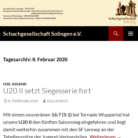
Zum
Inhalt
springen
Suchen
Schachgesellschaft Solingen e.V.
PRIMÄR
MENÜ
Tagesarchiv: 8. Februar 2020
U20
,
JUGEND
U20 II setzt Siegesserie fort
8. FEBRUAR 2020
OLLI KNIEST
Mit einem souveränen
16:7 (5:1)
bei Tornado Wuppertal hat
unsere
U20 II
den fünften Saisonsieg eingefahren und liegt
damit weiterhin zusammen mit den SF Lennep an der
U20 II Setzt Siegesseri
Tabellenspitze der Jugend-Verbandsliga.
Weiterlesen
→