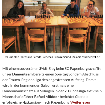
Eva Rudolph, Yaroslava Sereda, Rebecca Browning und Melanie Müdder (v.l.n.r.)
Mit einem souveränen
3½:½
-Sieg beim SC Papenburg schaffte
unser
Damenteam
bereits einen Spieltag vor dem Abschluss
der Frauen-Regionalliga den angestrebten Aufstieg. Damit
wird in der kommenden Saison erstmals eine
Damenmannschaft aus Solingen in der 2. Bundesliga aktiv sein.
Mannschaftsführer
Rafael Müdder
berichtet über die
Damenteam Schafft Vor
erfolgreiche »Exkursion« nach Papenburg:
Weiterlesen
→