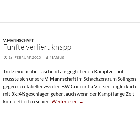
V. MANNSCHAFT
Fünfte verliert knapp
16. FEBRUAR 2020
MARIUS
Trotz einem überraschend ausgeglichenen Kampfverlauf
musste sich unsere
V. Mannschaft
im Schachzentrum Solingen
gegen den Tabellenzweiten BW Concordia Viersen unglücklich
mit
3½:4½
geschlagen geben, auch wenn der Kampf lange Zeit
Fünfte Verliert Knapp
komplett offen schien.
Weiterlesen
→