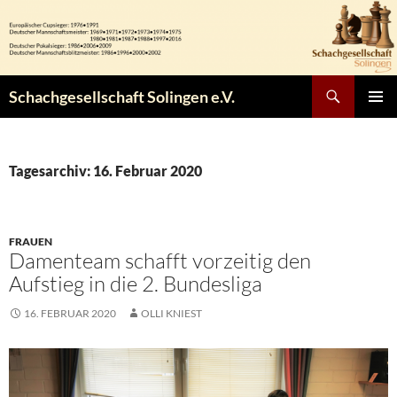
Zum
Inhalt
springen
Suchen
Schachgesellschaft Solingen e.V.
PRIMÄR
MENÜ
Tagesarchiv: 16. Februar 2020
FRAUEN
Damenteam schafft vorzeitig den
Aufstieg in die 2. Bundesliga
16. FEBRUAR 2020
OLLI KNIEST