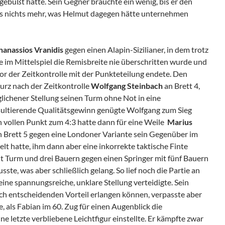
ebüßt hatte. Sein Gegner brauchte ein wenig, bis er den
s nichts mehr, was Helmut dagegen hätte unternehmen
hanassios Vranidis
gegen einen Alapin-Sizilianer, in dem trotz
 im Mittelspiel die Remisbreite nie überschritten wurde und
r der Zeitkontrolle mit der Punkteteilung endete. Den
kurz nach der Zeitkontrolle
Wolfgang Steinbach
an Brett 4,
lichener Stellung seinen Turm ohne Not in eine
resultierende Qualitätsgewinn genügte Wolfgang zum Sieg
 vollen Punkt zum 4:3 hatte dann für eine Weile
Marius
n Brett 5 gegen eine Londoner Variante sein Gegenüber im
elt hatte, ihm dann aber eine inkorrekte taktische Finte
t Turm und drei Bauern gegen einen Springer mit fünf Bauern
te, was aber schließlich gelang. So lief noch die Partie an
eine spannungsreiche, unklare Stellung verteidigte. Sein
ch entscheidenden Vorteil erlangen können, verpasste aber
e, als Fabian im 60. Zug für einen Augenblick die
e letzte verbliebene Leichtfigur einstellte. Er kämpfte zwar