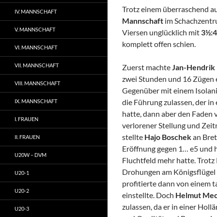
Trotz einem überraschend a
IV. MANNSCHAFT
Mannschaft
im Schachzentr
V. MANNSCHAFT
Viersen unglücklich mit
3½:
komplett offen schien.
VI. MANNSCHAFT
VII. MANNSCHAFT
Zuerst machte
Jan-Hendrik
zwei Stunden und 16 Zügen ein
VIII. MANNSCHAFT
Gegenüber mit einem Isolani
die Führung zulassen, der in
IX. MANNSCHAFT
hatte, dann aber den Faden ve
I. FRAUEN
verlorener Stellung und Zeit
stellte
Hajo Boschek
an Bret
II. FRAUEN
Eröffnung gegen 1… e5 und ha
U20W – DVM
Fluchtfeld mehr hatte. Trotz 
Drohungen am Königsflügel ve
U20-1
profitierte dann von einem t
U20-2
einstellte. Doch
Helmut Mec
zulassen, da er in einer Ho
U20-3