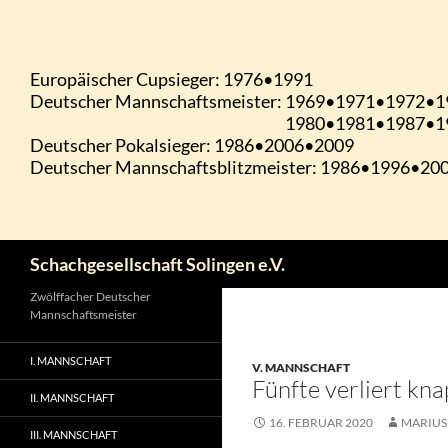
Zum
Inhalt
springen
Suchen
Schachgesellschaft Solingen e.V.
Zwölffacher Deutscher
Mannschaftsmeister
I. MANNSCHAFT
V. MANNSCHAFT
Fünfte verliert kn
II. MANNSCHAFT
16. FEBRUAR 2020
MARIUS
III. MANNSCHAFT