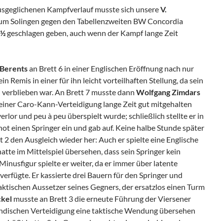
usgeglichenen Kampfverlauf musste sich unsere
V.
um Solingen gegen den Tabellenzweiten BW Concordia
4½
geschlagen geben, auch wenn der Kampf lange Zeit
 Berents
an Brett 6 in einer Englischen Eröffnung nach nur
 Remis in einer für ihn leicht vorteilhaften Stellung, da sein
 verblieben war. An Brett 7 musste dann
Wolfgang Zimdars
 einer Caro-Kann-Verteidigung lange Zeit gut mitgehalten
rlor und peu à peu überspielt wurde; schließlich stellte er in
not einen Springer ein und gab auf. Keine halbe Stunde später
t 2 den Ausgleich wieder her: Auch er spielte eine Englische
tte im Mittelspiel übersehen, dass sein Springer kein
Minusfigur spielte er weiter, da er immer über latente
rfügte. Er kassierte drei Bauern für den Springer und
aktischen Aussetzer seines Gegners, der ersatzlos einen Turm
kel
musste an Brett 3 die erneute Führung der Viersener
lländischen Verteidigung eine taktische Wendung übersehen