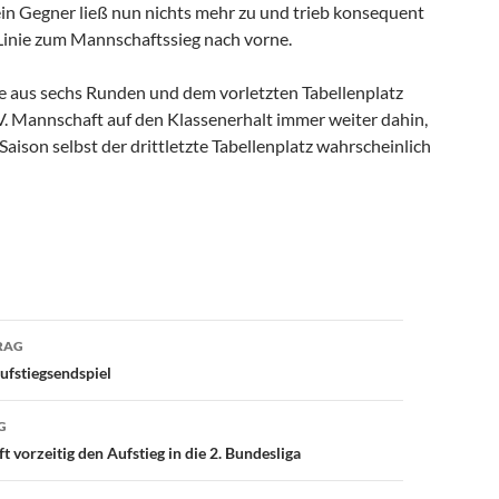
ein Gegner ließ nun nichts mehr zu und trieb konsequent
-Linie zum Mannschaftssieg nach vorne.
ge aus sechs Runden und dem vorletzten Tabellenplatz
. Mannschaft auf den Klassenerhalt immer weiter dahin,
Saison selbst der drittletzte Tabellenplatz wahrscheinlich
avigation
RAG
Aufstiegsendspiel
G
 vorzeitig den Aufstieg in die 2. Bundesliga