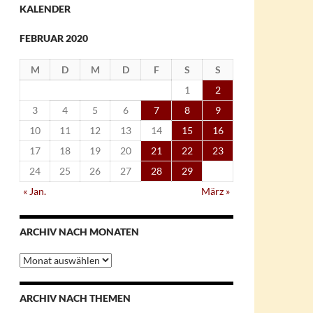
KALENDER
FEBRUAR 2020
M
D
M
D
F
S
S
1
2
3
4
5
6
7
8
9
10
11
12
13
14
15
16
17
18
19
20
21
22
23
24
25
26
27
28
29
« Jan.
März »
ARCHIV NACH MONATEN
Archiv
nach
Monaten
ARCHIV NACH THEMEN