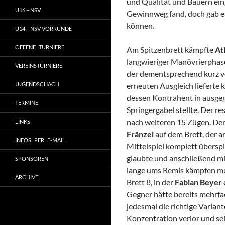
und Qualität und Bauern eing
U16 – NSV
Gewinnweg fand, doch gab e
können.
U14 – NSV VORRUNDE
OFFENE TURNIERE
Am Spitzenbrett kämpfte
At
langwieriger Manövrierphase
VEREINSTURNIERE
der dementsprechend kurz vo
JUGENDSCHACH
erneuten Ausgleich lieferte 
dessen Kontrahent in ausgeg
TERMINE
Springergabel stellte. Der 
nach weiteren 15 Zügen. Den
LINKS
Fränzel
auf dem Brett, der a
INFOS PER E-MAIL
Mittelspiel komplett überspi
glaubte und anschließend mi
SPONSOREN
lange ums Remis kämpfen muss
ARCHIVE
Brett 8, in der
Fabian Beyer
Gegner hätte bereits mehrfa
jedesmal die richtige Variant
Konzentration verlor und sein