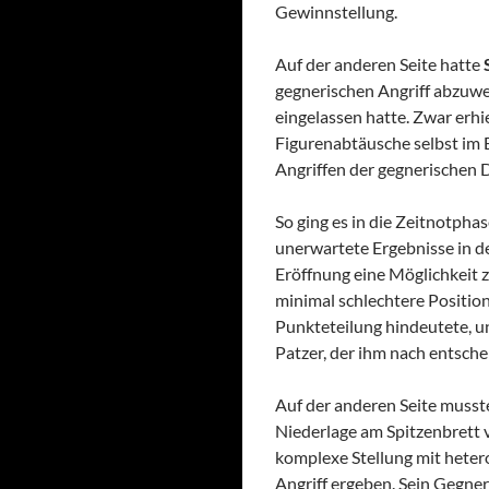
Gewinnstellung.
Auf der anderen Seite hatte
gegnerischen Angriff abzuwe
eingelassen hatte. Zwar erhie
Figurenabtäusche selbst im 
Angriffen der gegnerischen 
So ging es in die Zeitnotpha
unerwartete Ergebnisse in d
Eröffnung eine Möglichkeit z
minimal schlechtere Position
Punkteteilung hindeutete, u
Patzer, der ihm nach entsch
Auf der anderen Seite muss
Niederlage am Spitzenbrett v
komplexe Stellung mit heter
Angriff ergeben. Sein Gegne