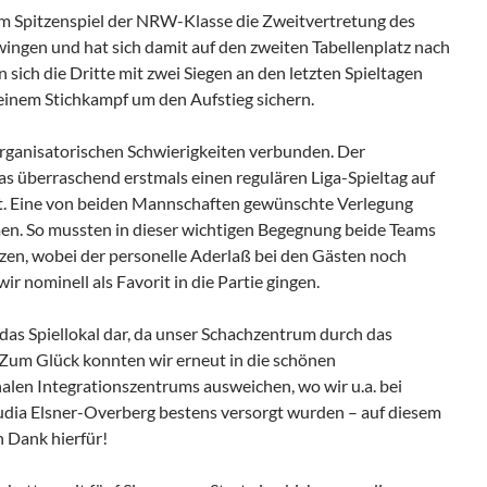
m Spitzenspiel der NRW-Klasse die Zweitvertretung des
ingen und hat sich damit auf den zweiten Tabellenplatz nach
sich die Dritte mit zwei Siegen an den letzten Spieltagen
einem Stichkampf um den Aufstieg sichern.
rganisatorischen Schwierigkeiten verbunden. Der
 überraschend erstmals einen regulären Liga-Spieltag auf
t. Eine von beiden Mannschaften gewünschte Verlegung
en. So mussten in dieser wichtigen Begegnung beide Teams
tzen, wobei der personelle Aderlaß bei den Gästen noch
ir nominell als Favorit in die Partie gingen.
 das Spiellokal dar, da unser Schachzentrum durch das
Zum Glück konnten wir erneut in die schönen
en Integrationszentrums ausweichen, wo wir u.a. bei
dia Elsner-Overberg bestens versorgt wurden – auf diesem
 Dank hierfür!