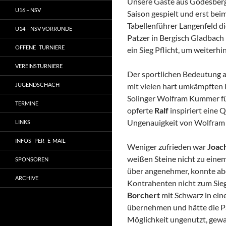
Unsere Gäste aus Godesberg 
U16 – NSV
Saison gespielt und erst bei
Tabellenführer Langenfeld di
U14 – NSV VORRUNDE
Patzer in Bergisch Gladbach
OFFENE TURNIERE
ein Sieg Pflicht, um weiterh
VEREINSTURNIERE
Der sportlichen Bedeutung a
JUGENDSCHACH
mit vielen hart umkämpften 
Solinger Wolfram Kummer fü
TERMINE
opferte
Ralf
inspiriert eine 
Ungenauigkeit von Wolfram s
LINKS
INFOS PER E-MAIL
Weniger zufrieden war
Joac
weißen Steine nicht zu eine
SPONSOREN
über angenehmer, konnte abe
ARCHIVE
Kontrahenten nicht zum Sie
Borchert
mit Schwarz in eine
übernehmen und hätte die Par
Möglichkeit ungenutzt, gewa