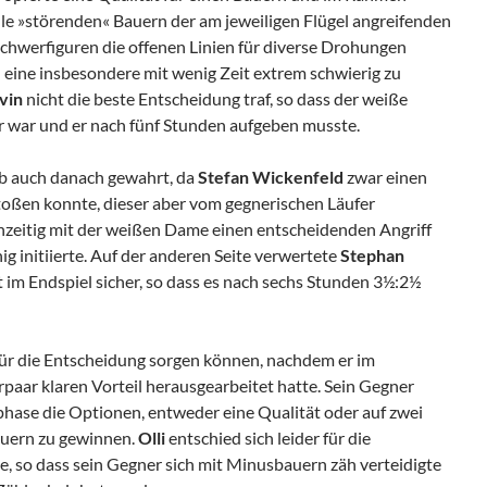
le »störenden« Bauern der am jeweiligen Flügel angreifenden
e Schwerfiguren die offenen Linien für diverse Drohungen
 eine insbesondere mit wenig Zeit extrem schwierig zu
vin
nicht die beste Entscheidung traf, so dass der weiße
er war und er nach fünf Stunden aufgeben musste.
b auch danach gewahrt, da
Stefan Wickenfeld
zwar einen
toßen konnte, dieser aber vom gegnerischen Läufer
chzeitig mit der weißen Dame einen entscheidenden Angriff
g initiierte. Auf der anderen Seite verwertete
Stephan
 im Endspiel sicher, so dass es nach sechs Stunden 3½:2½
 für die Entscheidung sorgen können, nachdem er im
rpaar klaren Vorteil herausgearbeitet hatte. Sein Gegner
tphase die Optionen, entweder eine Qualität oder auf zwei
auern zu gewinnen.
Olli
entschied sich leider für die
te, so dass sein Gegner sich mit Minusbauern zäh verteidigte