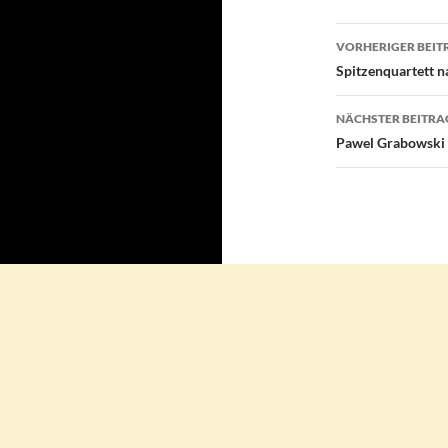
Beitragsn
VORHERIGER BEIT
Spitzenquartett n
NÄCHSTER BEITRA
Pawel Grabowski 