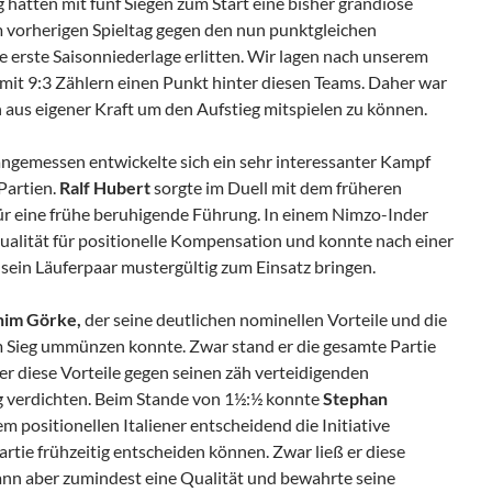
hatten mit fünf Siegen zum Start eine bisher grandiose
m vorherigen Spieltag gegen den nun punktgleichen
e erste Saisonniederlage erlitten. Wir lagen nach unserem
 mit 9:3 Zählern einen Punkt hinter diesen Teams. Daher war
in aus eigener Kraft um den Aufstieg mitspielen zu können.
ngemessen entwickelte sich ein sehr interessanter Kampf
Partien.
Ralf Hubert
sorgte im Duell mit dem früheren
r eine frühe beruhigende Führung. In einem Nimzo-Inder
Qualität für positionelle Kompensation und konnte nach einer
ein Läuferpaar mustergültig zum Einsatz bringen.
him Görke,
der seine deutlichen nominellen Vorteile und die
m Sieg ummünzen konnte. Zwar stand er die gesamte Partie
r diese Vorteile gegen seinen zäh verteidigenden
g verdichten. Beim Stande von 1½:½ konnte
Stephan
m positionellen Italiener entscheidend die Initiative
tie frühzeitig entscheiden können. Zwar ließ er diese
nn aber zumindest eine Qualität und bewahrte seine