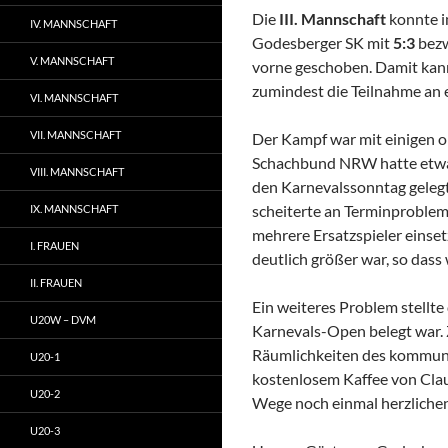
Die
III. Mannschaft
konnte i
IV. MANNSCHAFT
Godesberger SK mit
5:3
bezw
V. MANNSCHAFT
vorne geschoben. Damit kann 
zumindest die Teilnahme an 
VI. MANNSCHAFT
VII. MANNSCHAFT
Der Kampf war mit einigen o
Schachbund NRW hatte etwas
VIII. MANNSCHAFT
den Karnevalssonntag geleg
scheiterte an Terminproblem
IX. MANNSCHAFT
mehrere Ersatzspieler einse
I. FRAUEN
deutlich größer war, so dass w
II. FRAUEN
Ein weiteres Problem stellte
U20W – DVM
Karnevals-Open belegt war. 
Räumlichkeiten des kommunal
U20-1
kostenlosem Kaffee von Clau
U20-2
Wege noch einmal herzlichen
U20-3