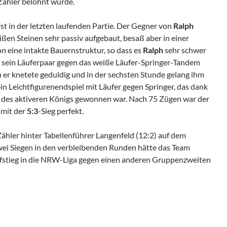
Zähler belohnt wurde.
rst in der letzten laufenden Partie. Der Gegner von
Ralph
ißen Steinen sehr passiv aufgebaut, besaß aber in einer
on eine intakte Bauernstruktur, so dass es
Ralph
sehr schwer
l sein Läuferpaar gegen das weiße Läufer-Springer-Tandem
 er knetete geduldig und in der sechsten Stunde gelang ihm
ein Leichtfigurenendspiel mit Läufer gegen Springer, das dank
d des aktiveren Königs gewonnen war. Nach 75 Zügen war der
mit der
5:3
-Sieg perfekt.
 Zähler hinter Tabellenführer Langenfeld (12:2) auf dem
zwei Siegen in den verbleibenden Runden hätte das Team
fstieg in die NRW-Liga gegen einen anderen Gruppenzweiten