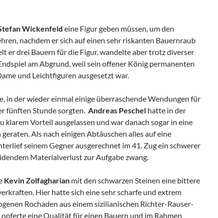
Stefan Wickenfeld
eine Figur geben müssen, um den
hren, nachdem er sich auf einen sehr riskanten Bauernraub
lt er drei Bauern für die Figur, wandelte aber trotz diverser
Endspiel am Abgrund, weil sein offener König permanenten
Dame und Leichtfiguren ausgesetzt war.
se, in der wieder einmal einige überraschende Wendungen für
er fünften Stunde sorgten.
Andreas Peschel
hatte in der
u klarem Vorteil ausgelassen und war danach sogar in eine
 geraten. Als nach einigen Abtäuschen alles auf eine
nterlief seinem Gegner ausgerechnet im 41. Zug ein schwerer
eidendem Materialverlust zur Aufgabe zwang.
te
Kevin Zolfagharian
mit den schwarzen Steinen eine bittere
erkraften. Hier hatte sich eine sehr scharfe und extrem
ogenen Rochaden aus einem sizilianischen Richter-Rauser-
r opferte eine Qualität für einen Bauern und im Rahmen