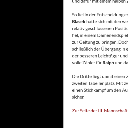
und dafür mit einem halben 
So fiel in der Entscheidung e
Blasek
hatte sich mit den we
relativ geschlossenen Positi
fiel, in einem Damenendspie
zur Geltung zu bringen. Doch
schließlich der Übergang in 
der besseren Leichtfigur un
volle Zähler für
Ralph
und da
Die Dritte liegt damit einen
zweiten Tabellenplatz. Mit 
einen Stichkampf um den Au
sicher.
Zur Seite der III. Mannschaft