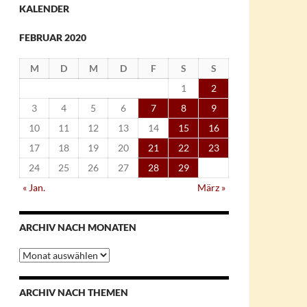
KALENDER
FEBRUAR 2020
M
D
M
D
F
S
S
1
2
3
4
5
6
7
8
9
10
11
12
13
14
15
16
17
18
19
20
21
22
23
24
25
26
27
28
29
« Jan.
März »
ARCHIV NACH MONATEN
Archiv
nach
Monaten
ARCHIV NACH THEMEN