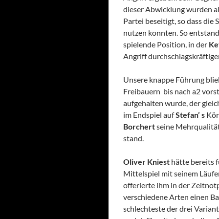
dieser Abwicklung wurden al
Partei beseitigt, so dass di
nutzen konnten. So entstand
spielende Position, in der
Ke
Angriff durchschlagskräftig
Unsere knappe Führung blie
Freibauern bis nach a2 vors
aufgehalten wurde, der glei
im Endspiel auf
Stefan’ s
Köni
Borchert
seine Mehrqualität
stand.
Oliver Kniest
hätte bereits
Mittelspiel mit seinem Läufe
offerierte ihm in der Zeitno
verschiedene Arten einen B
schlechteste der drei Varian