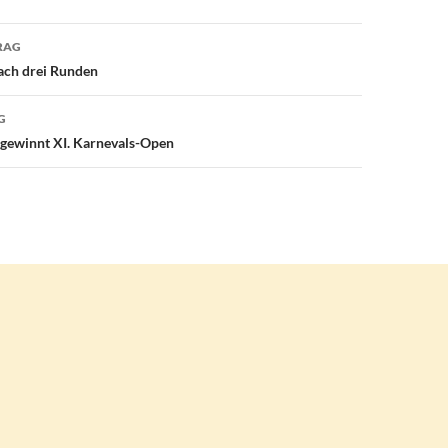
avigation
RAG
ach drei Runden
G
gewinnt XI. Karnevals-Open