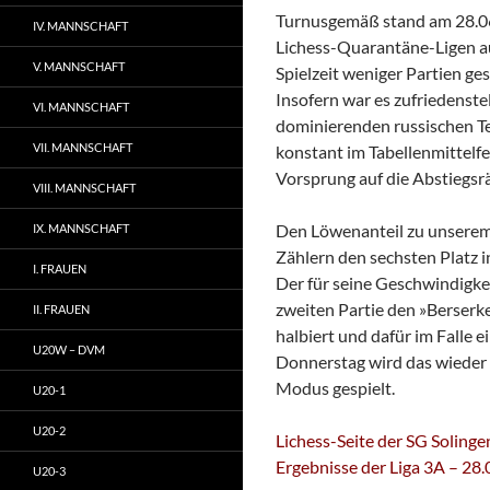
Turnusgemäß stand am 28.06
IV. MANNSCHAFT
Lichess-Quarantäne-Ligen a
V. MANNSCHAFT
Spielzeit weniger Partien ges
Insofern war es zufriedenstel
VI. MANNSCHAFT
dominierenden russischen T
VII. MANNSCHAFT
konstant im Tabellenmittelf
Vorsprung auf die Abstiegsr
VIII. MANNSCHAFT
Den Löwenanteil zu unserem
IX. MANNSCHAFT
Zählern den sechsten Platz 
I. FRAUEN
Der für seine Geschwindigk
zweiten Partie den »Berserk
II. FRAUEN
halbiert und dafür im Falle
U20W – DVM
Donnerstag wird das wieder
Modus gespielt.
U20-1
U20-2
Lichess-Seite der SG Solinge
Ergebnisse der Liga 3A – 28
U20-3