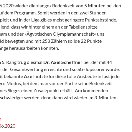
.2020 wieder die »lange« Bedenkzeit von 5 Minuten bei den
uf dem Programm. Somit werden in den zwei Stunden
pielt und in der Liga gib es meist geringere Punktabstände.
lend, dass wir hinter einem an der Tabellenspitze
eam und der »Ägyptischen Olympiamannschaft« uns
eld bewegten und mit 253 Zählern solide 22 Punkte
änge herausarbeiten konnten.
 5. Rang trug diesmal
Dr. Axel Scheffner
bei, der mit 44
in der Gesamtwertung erreichte und so SG-Topscorer wurde.
eit bekannte
Axel
nutzte für diese tolle Ausbeute in fast jeder
er«-Modus, bei dem man vor der Partie seine Bedenkzeit
 eines Sieges einen Zusatzpunkt erhält. Am kommenden
 schwieriger werden, denn dann wird wieder im 3-Minuten-
n
.06.2020