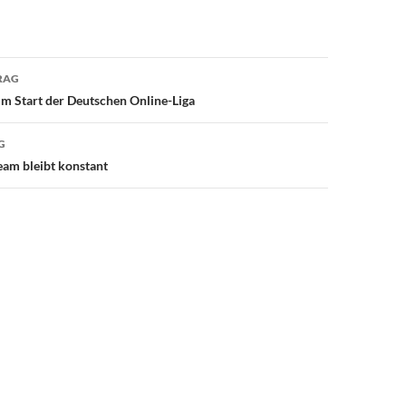
avigation
RAG
m Start der Deutschen Online-Liga
G
am bleibt konstant