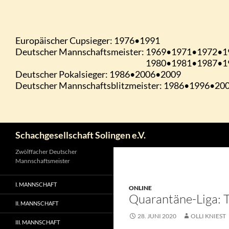
Zum
Inhalt
springen
Suchen
Schachgesellschaft Solingen e.V.
Zwölffacher Deutscher
Mannschaftsmeister
I. MANNSCHAFT
ONLINE
Quarantäne-Liga: T
II. MANNSCHAFT
28. JUNI 2020
OLLI KNIEST
III. MANNSCHAFT