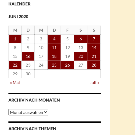
KALENDER
JUNI 2020
M
D
M
D
F
S
S
1
2
3
4
5
6
7
8
9
10
11
12
13
14
15
16
17
18
19
20
21
22
23
24
25
26
27
28
29
30
« Mai
Juli »
ARCHIV NACH MONATEN
Archiv
nach
Monaten
ARCHIV NACH THEMEN