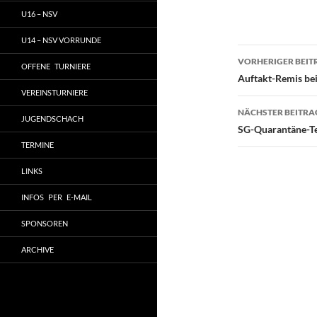
U16 – NSV
U14 – NSV VORRUNDE
Beitragsn
VORHERIGER BEIT
OFFENE TURNIERE
Auftakt-Remis bei
VEREINSTURNIERE
NÄCHSTER BEITRA
JUGENDSCHACH
SG-Quarantäne-Te
TERMINE
LINKS
INFOS PER E-MAIL
SPONSOREN
ARCHIVE