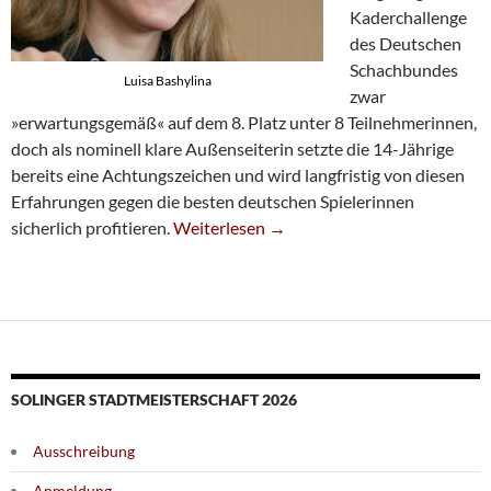
Kaderchallenge
des Deutschen
Schachbundes
Luisa Bashylina
zwar
»erwartungsgemäß« auf dem 8. Platz unter 8 Teilnehmerinnen,
doch als nominell klare Außenseiterin setzte die 14-Jährige
bereits eine Achtungszeichen und wird langfristig von diesen
Erfahrungen gegen die besten deutschen Spielerinnen
Luisa Bashylina Überzeugt Bei DSB-Kader
sicherlich profitieren.
Weiterlesen
→
SOLINGER STADTMEISTERSCHAFT 2026
Ausschreibung
Anmeldung