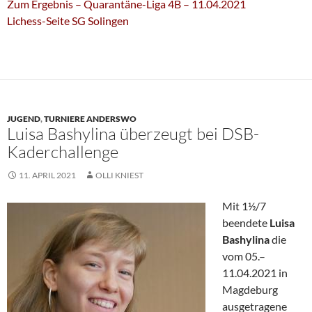
Zum Ergebnis – Quarantäne-Liga 4B – 11.04.2021
Lichess-Seite SG Solingen
JUGEND
,
TURNIERE ANDERSWO
Luisa Bashylina überzeugt bei DSB-
Kaderchallenge
11. APRIL 2021
OLLI KNIEST
Mit 1½/7
beendete
Luisa
Bashylina
die
vom 05.–
11.04.2021 in
Magdeburg
ausgetragene