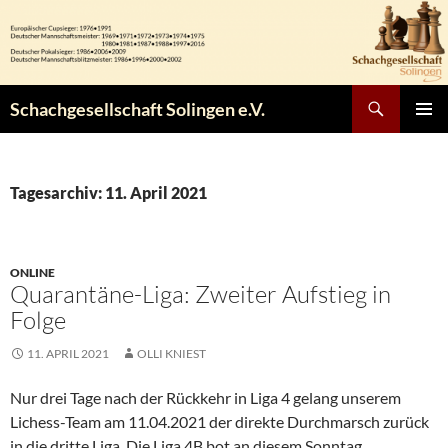
Zum
Inhalt
springen
Suchen
Schachgesellschaft Solingen e.V.
PRIMÄR
MENÜ
Tagesarchiv: 11. April 2021
ONLINE
Quarantäne-Liga: Zweiter Aufstieg in
Folge
11. APRIL 2021
OLLI KNIEST
Nur drei Tage nach der Rückkehr in Liga 4 gelang unserem
Lichess-Team am 11.04.2021 der direkte Durchmarsch zurück
in die dritte Liga. Die Liga 4B bot an diesem Sonntag