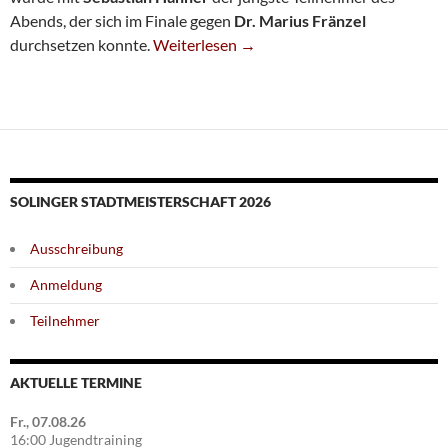
Abends, der sich im Finale gegen
Dr. Marius Fränzel
Sebastian Hahner Gewinnt Das Erste Virtu
durchsetzen konnte.
Weiterlesen
→
SOLINGER STADTMEISTERSCHAFT 2026
Ausschreibung
Anmeldung
Teilnehmer
AKTUELLE TERMINE
Fr., 07.08.26
16:00 Jugendtraining