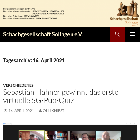
Zum
Inhalt
springen
Suchen
Schachgesellschaft Solingen e.V.
PRIMÄR
MENÜ
Tagesarchiv: 16. April 2021
VERSCHIEDENES
Sebastian Hahner gewinnt das erste
virtuelle SG-Pub-Quiz
16. APRIL 2021
OLLI KNIEST