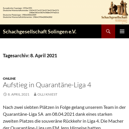
Zum
Inhalt
springen
Suchen
Schachgesellschaft Solingen e.V.
PRIMÄR
MENÜ
Tagesarchiv: 8. April 2021
ONLINE
Aufstieg in Quarantäne-Liga 4
8. APRIL 2021
OLLI KNIEST
Nach zwei siebten Plätzen in Folge gelang unserem Team in der
Quarantäne-Liga 5A am 08.04.2021 dank eines starken
zweiten Platzes die souveräne Rückkehr in Liga 4. Die Macher
der Quarantäne-Liga um FM Jens Hirneise hatten