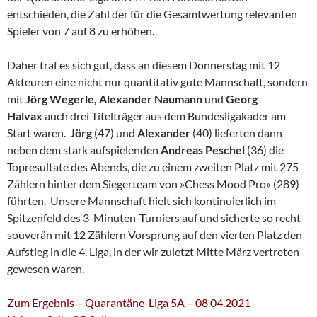
entschieden, die Zahl der für die Gesamtwertung relevanten
Spieler von 7 auf 8 zu erhöhen.
Daher traf es sich gut, dass an diesem Donnerstag mit 12
Akteuren eine nicht nur quantitativ gute Mannschaft, sondern
mit
Jörg Wegerle, Alexander Naumann
und
Georg
Halvax
auch drei Titelträger aus dem Bundesligakader am
Start waren.
Jörg
(47) und
Alexander
(40) lieferten dann
neben dem stark aufspielenden
Andreas Peschel
(36) die
Topresultate des Abends, die zu einem zweiten Platz mit 275
Zählern hinter dem Siegerteam von »Chess Mood Pro« (289)
führten. Unsere Mannschaft hielt sich kontinuierlich im
Spitzenfeld des 3-Minuten-Turniers auf und sicherte so recht
souverän mit 12 Zählern Vorsprung auf den vierten Platz den
Aufstieg in die 4. Liga, in der wir zuletzt Mitte März vertreten
gewesen waren.
Zum Ergebnis – Quarantäne-Liga 5A – 08.04.2021