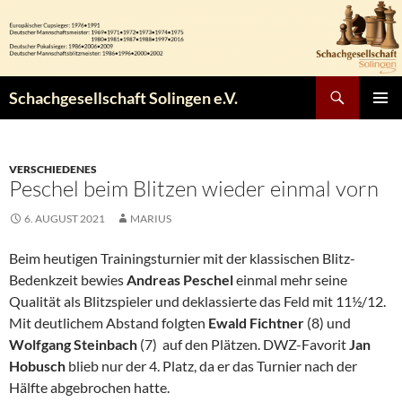
Zum
Inhalt
springen
Suchen
Schachgesellschaft Solingen e.V.
PRIMÄR
MENÜ
VERSCHIEDENES
Peschel beim Blitzen wieder einmal vorn
6. AUGUST 2021
MARIUS
Beim heutigen Trainingsturnier mit der klassischen Blitz-
Bedenkzeit bewies
Andreas Peschel
einmal mehr seine
Qualität als Blitzspieler und deklassierte das Feld mit 11½/12.
Mit deutlichem Abstand folgten
Ewald Fichtner
(8) und
Wolfgang Steinbach
(7) auf den Plätzen. DWZ-Favorit
Jan
Hobusch
blieb nur der 4. Platz, da er das Turnier nach der
Hälfte abgebrochen hatte.