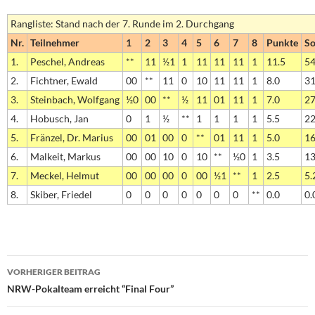
Rangliste: Stand nach der 7. Runde im 2. Durchgang
Nr.
Teilnehmer
1
2
3
4
5
6
7
8
Punkte
So
1.
Peschel, Andreas
**
11
½1
1
11
11
11
1
11.5
54
2.
Fichtner, Ewald
00
**
11
0
10
11
11
1
8.0
31
3.
Steinbach, Wolfgang
½0
00
**
½
11
01
11
1
7.0
27
4.
Hobusch, Jan
0
1
½
**
1
1
1
1
5.5
22
5.
Fränzel, Dr. Marius
00
01
00
0
**
01
11
1
5.0
16
6.
Malkeit, Markus
00
00
10
0
10
**
½0
1
3.5
13
7.
Meckel, Helmut
00
00
00
0
00
½1
**
1
2.5
5.
8.
Skiber, Friedel
0
0
0
0
0
0
0
**
0.0
0.
Beitragsnavigation
VORHERIGER BEITRAG
NRW-Pokalteam erreicht “Final Four”