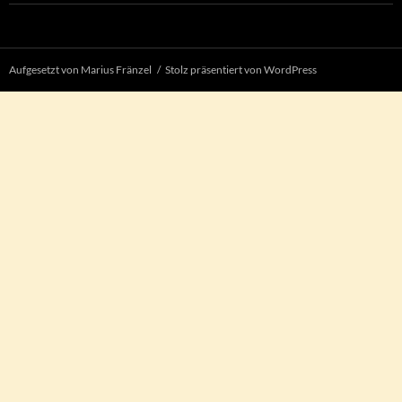
Aufgesetzt von Marius Fränzel
Stolz präsentiert von WordPress