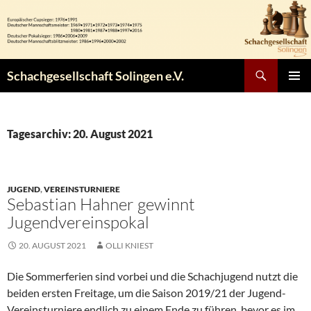
Zum
Inhalt
springen
Suchen
Schachgesellschaft Solingen e.V.
PRIMÄR
MENÜ
Tagesarchiv: 20. August 2021
JUGEND
,
VEREINSTURNIERE
Sebastian Hahner gewinnt
Jugendvereinspokal
20. AUGUST 2021
OLLI KNIEST
Die Sommerferien sind vorbei und die Schachjugend nutzt die
beiden ersten Freitage, um die Saison 2019/21 der Jugend-
Vereinsturniere endlich zu einem Ende zu führen, bevor es im