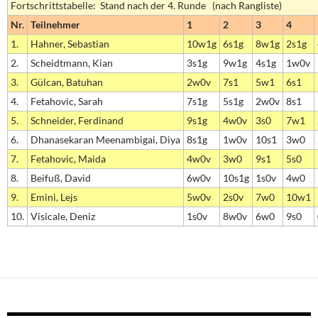
Fortschrittstabelle: Stand nach der 4. Runde (nach Rangliste)
Nr.
Teilnehmer
1
2
3
4
1.
Hahner, Sebastian
10w1g
6s1g
8w1g
2s1g
2.
Scheidtmann, Kian
3s1g
9w1g
4s1g
1w0v
3.
Gülcan, Batuhan
2w0v
7s1
5w1
6s1
4.
Fetahovic, Sarah
7s1g
5s1g
2w0v
8s1
5.
Schneider, Ferdinand
9s1g
4w0v
3s0
7w1
6.
Dhanasekaran Meenambigai, Diya
8s1g
1w0v
10s1
3w0
7.
Fetahovic, Maida
4w0v
3w0
9s1
5s0
8.
Beifuß, David
6w0v
10s1g
1s0v
4w0
9.
Emini, Lejs
5w0v
2s0v
7w0
10w1
10.
Visicale, Deniz
1s0v
8w0v
6w0
9s0