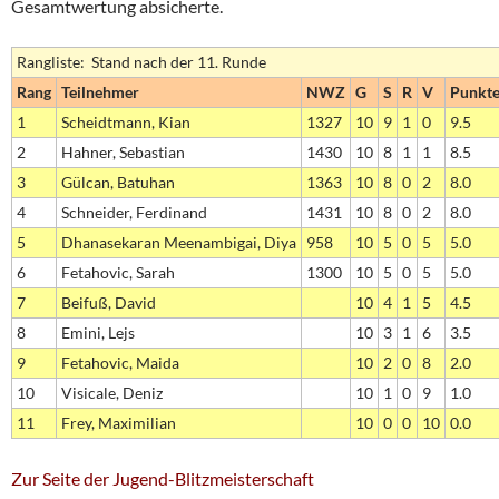
Gesamtwertung absicherte.
Rangliste: Stand nach der 11. Runde
Rang
Teilnehmer
NWZ
G
S
R
V
Punkt
1
Scheidtmann, Kian
1327
10
9
1
0
9.5
2
Hahner, Sebastian
1430
10
8
1
1
8.5
3
Gülcan, Batuhan
1363
10
8
0
2
8.0
4
Schneider, Ferdinand
1431
10
8
0
2
8.0
5
Dhanasekaran Meenambigai, Diya
958
10
5
0
5
5.0
6
Fetahovic, Sarah
1300
10
5
0
5
5.0
7
Beifuß, David
10
4
1
5
4.5
8
Emini, Lejs
10
3
1
6
3.5
9
Fetahovic, Maida
10
2
0
8
2.0
10
Visicale, Deniz
10
1
0
9
1.0
11
Frey, Maximilian
10
0
0
10
0.0
Zur Seite der Jugend-Blitzmeisterschaft