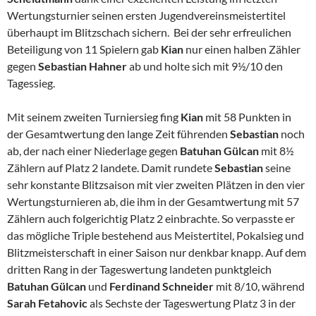
Wertungsturnier seinen ersten Jugendvereinsmeistertitel
überhaupt im Blitzschach sichern. Bei der sehr erfreulichen
Beteiligung von 11 Spielern gab
Kian
nur einen halben Zähler
gegen
Sebastian Hahner
ab und holte sich mit 9½/10 den
Tagessieg.
Mit seinem zweiten Turniersieg fing
Kian
mit 58 Punkten in
der Gesamtwertung den lange Zeit führenden
Sebastian
noch
ab, der nach einer Niederlage gegen
Batuhan Gülcan
mit 8½
Zählern auf Platz 2 landete. Damit rundete
Sebastian
seine
sehr konstante Blitzsaison mit vier zweiten Plätzen in den vier
Wertungsturnieren ab, die ihm in der Gesamtwertung mit 57
Zählern auch folgerichtig Platz 2 einbrachte. So verpasste er
das mögliche Triple bestehend aus Meistertitel, Pokalsieg und
Blitzmeisterschaft in einer Saison nur denkbar knapp. Auf dem
dritten Rang in der Tageswertung landeten punktgleich
Batuhan Gülcan
und
Ferdinand Schneider
mit 8/10, während
Sarah Fetahovic
als Sechste der Tageswertung Platz 3 in der