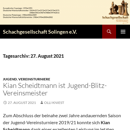
Zum
Inhalt
springen
Suchen
Schachgesellschaft Solingen e.V.
PRIMÄR
MENÜ
Tagesarchiv: 27. August 2021
JUGEND
,
VEREINSTURNIERE
Kian Scheidtmann ist Jugend-Blitz-
Vereinsmeister
27. AUGUST 2021
OLLI KNIEST
Zum Abschluss der beinahe zwei Jahre andauernden Saison
der Jugend-Vereinsturniere 2019/21 konnte sich
Kian
Scheidtmann
dank einer exzellenten Leistung im letzten