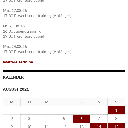
19:30 freier Spielabend
Mo., 17.08.26
17:00 Erwachsenentraining (Anfänger)
Fr., 21.08.26
16:00 Jugendtraining
19:30 freier Spielabend
Mo., 24.08.26
17:00 Erwachsenentraining (Anfänger)
Weitere Termine
KALENDER
AUGUST 2021
M
D
M
D
F
S
S
1
2
3
4
5
6
7
8
9
10
11
12
13
14
15