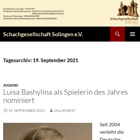
Zum
Inhalt
springen
Suchen
Schachgesellschaft Solingen e.V.
PRIMÄR
MENÜ
Tagesarchiv: 19. September 2021
JUGEND
Luisa Bashylina als Spielerin des Jahres
nominiert
19. SEPTEMBER 2021
OLLI KNIEST
Seit 2004
verleiht die
Deutsche