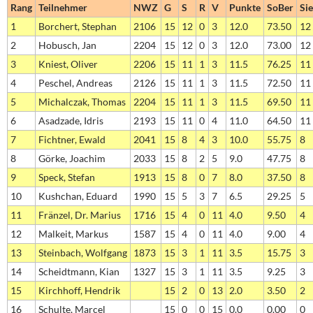
Rang
Teilnehmer
NWZ
G
S
R
V
Punkte
SoBer
Si
1
Borchert, Stephan
2106
15
12
0
3
12.0
73.50
12
2
Hobusch, Jan
2204
15
12
0
3
12.0
73.00
12
3
Kniest, Oliver
2206
15
11
1
3
11.5
76.25
11
4
Peschel, Andreas
2126
15
11
1
3
11.5
72.50
11
5
Michalczak, Thomas
2204
15
11
1
3
11.5
69.50
11
6
Asadzade, Idris
2193
15
11
0
4
11.0
64.50
11
7
Fichtner, Ewald
2041
15
8
4
3
10.0
55.75
8
8
Görke, Joachim
2033
15
8
2
5
9.0
47.75
8
9
Speck, Stefan
1913
15
8
0
7
8.0
37.50
8
10
Kushchan, Eduard
1990
15
5
3
7
6.5
29.25
5
11
Fränzel, Dr. Marius
1716
15
4
0
11
4.0
9.50
4
12
Malkeit, Markus
1587
15
4
0
11
4.0
9.00
4
13
Steinbach, Wolfgang
1873
15
3
1
11
3.5
15.75
3
14
Scheidtmann, Kian
1327
15
3
1
11
3.5
9.25
3
15
Kirchhoff, Hendrik
15
2
0
13
2.0
3.50
2
16
Schulte, Marcel
15
0
0
15
0.0
0.00
0