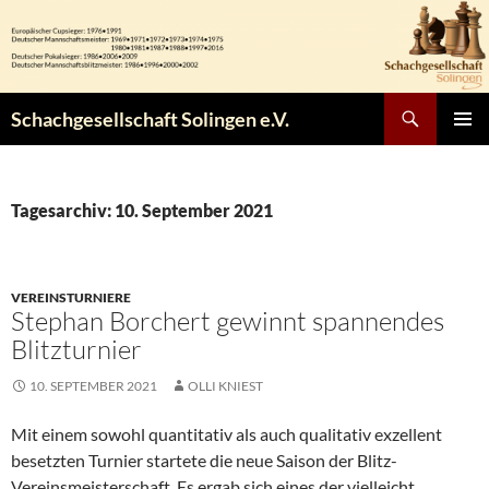
Zum
Inhalt
springen
Suchen
Schachgesellschaft Solingen e.V.
PRIMÄR
MENÜ
Tagesarchiv: 10. September 2021
VEREINSTURNIERE
Stephan Borchert gewinnt spannendes
Blitzturnier
10. SEPTEMBER 2021
OLLI KNIEST
Mit einem sowohl quantitativ als auch qualitativ exzellent
besetzten Turnier startete die neue Saison der Blitz-
Vereinsmeisterschaft. Es ergab sich eines der vielleicht