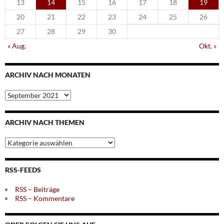
13
14
15
16
17
18
19
20
21
22
23
24
25
26
27
28
29
30
« Aug.
Okt. »
ARCHIV NACH MONATEN
Archiv
nach
Monaten
ARCHIV NACH THEMEN
Archiv
nach
Themen
RSS-FEEDS
RSS – Beiträge
RSS – Kommentare