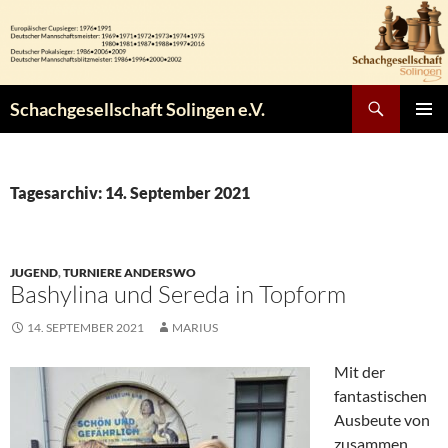
Zum
Inhalt
springen
Suchen
Schachgesellschaft Solingen e.V.
PRIMÄR
MENÜ
Tagesarchiv: 14. September 2021
JUGEND
,
TURNIERE ANDERSWO
Bashylina und Sereda in Topform
14. SEPTEMBER 2021
MARIUS
Mit der
fantastischen
Ausbeute von
zusammen