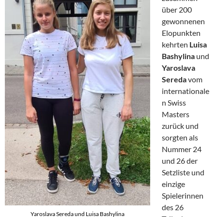
über 200
gewonnenen
Elopunkten
kehrten
Luisa
Bashylina
und
Yaroslava
Sereda
vom
internationale
n Swiss
Masters
zurück und
sorgten als
Nummer 24
und 26 der
Setzliste und
einzige
Spielerinnen
des 26
Yaroslava Sereda und Luisa Bashylina