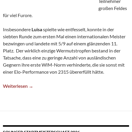
Teilnehmer
großen Feldes
für viel Furore.
Insbesondere
Luisa
spielte wie entfesselt, konnte in der
siebten Runde zum ersten Mal einen internationalen Meister
bezwingen und landete mit 5/9 auf einem glänzenden 11.
Platz. Der wirklich einzige Wermutstropfen bestand in der
Tatsache, dass eine zu geringe Anzahl von ausländischen
Gegnern ihre erste WIM-Norm verhinderte, die sie sonst mit
einer Elo-Performance von 2315 übererfüllt hätte.
Bashylina Und Sereda In Topform
Weiterlesen
→