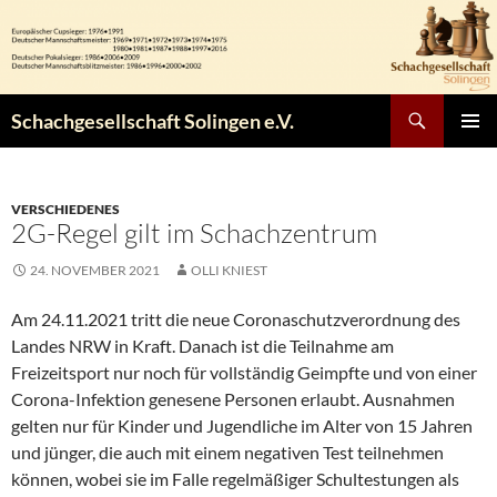
Zum
Inhalt
springen
Suchen
Schachgesellschaft Solingen e.V.
PRIMÄR
MENÜ
VERSCHIEDENES
2G-Regel gilt im Schachzentrum
24. NOVEMBER 2021
OLLI KNIEST
Am 24.11.2021 tritt die neue Coronaschutzverordnung des
Landes NRW in Kraft. Danach ist die Teilnahme am
Freizeitsport nur noch für vollständig Geimpfte und von einer
Corona-Infektion genesene Personen erlaubt. Ausnahmen
gelten nur für Kinder und Jugendliche im Alter von 15 Jahren
und jünger, die auch mit einem negativen Test teilnehmen
können, wobei sie im Falle regelmäßiger Schultestungen als