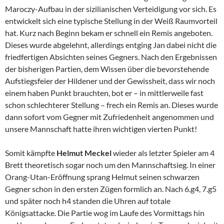
Maroczy-Aufbau in der sizilianischen Verteidigung vor sich. Es
entwickelt sich eine typische Stellung in der Weiß Raumvorteil
hat. Kurz nach Beginn bekam er schnell ein Remis angeboten.
Dieses wurde abgelehnt, allerdings entging Jan dabei nicht die
friedfertigen Absichten seines Gegners. Nach den Ergebnissen
der bisherigen Partien, dem Wissen über die bevorstehende
Aufstiegsfeier der Hildener und der Gewissheit, dass wir noch
einem haben Punkt brauchten, bot er – in mittlerweile fast
schon schlechterer Stellung – frech ein Remis an. Dieses wurde
dann sofort vom Gegner mit Zufriedenheit angenommen und
unsere Mannschaft hatte ihren wichtigen vierten Punkt!
Somit kämpfte
H
elmut Meckel
wieder als letzter Spieler am 4
Brett theoretisch sogar noch um den Mannschaftsieg. In einer
Orang-Utan-Eröffnung sprang Helmut seinen schwarzen
Gegner schon in den ersten Zügen formlich an. Nach 6.g4, 7.g5
und später noch h4 standen die Uhren auf totale
Königsattacke. Die Partie wog im Laufe des Vormittags hin