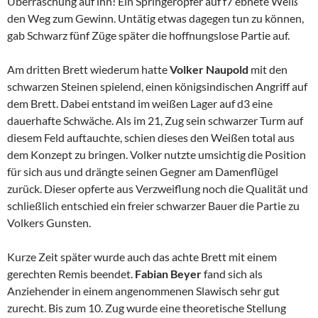
Überraschung auf ihn! Ein Springeropfer auf f7 ebnete Weiß
den Weg zum Gewinn. Untätig etwas dagegen tun zu können,
gab Schwarz fünf Züge später die hoffnungslose Partie auf.
Am dritten Brett wiederum hatte
Volker Naupold
mit den
schwarzen Steinen spielend, einen königsindischen Angriff auf
dem Brett. Dabei entstand im weißen Lager auf d3 eine
dauerhafte Schwäche. Als im 21, Zug sein schwarzer Turm auf
diesem Feld auftauchte, schien dieses den Weißen total aus
dem Konzept zu bringen. Volker nutzte umsichtig die Position
für sich aus und drängte seinen Gegner am Damenflügel
zurück. Dieser opferte aus Verzweiflung noch die Qualität und
schließlich entschied ein freier schwarzer Bauer die Partie zu
Volkers Gunsten.
Kurze Zeit später wurde auch das achte Brett mit einem
gerechten Remis beendet.
Fabian Beyer
fand sich als
Anziehender in einem angenommenen Slawisch sehr gut
zurecht. Bis zum 10. Zug wurde eine theoretische Stellung