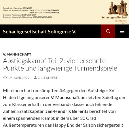
Zum
Inhalt
springen
Suchen
Schachgesellschaft Solingen e.V.
PRIMÄR
MENÜ
V. MANNSCHAFT
Abstiegskampf Teil 2: vier ersehnte
Punkte und langwierige Turmendspiele
19. JUNI 2022
OLLI KNIEST
Mit einem hart umkämpften
4:4
gegen den Aufsteiger SV
Hilden II gelang unserer
V. Mannschaft
am letzten Spieltag der
zum Klassenerhalt in der Verbandsklasse noch fehlende
Zähler. Ersatzkapitän
Jan-Hendrik Berents
berichtet von
einem spannenden Kampf, in dem über 30 Grad
Außentemperaturen das Happy End der Saison sichergestellt