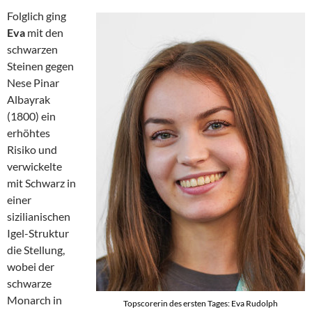
Folglich ging
Eva
mit den
schwarzen
Steinen gegen
Nese Pinar
Albayrak
(1800) ein
erhöhtes
Risiko und
verwickelte
mit Schwarz in
einer
sizilianischen
Igel-Struktur
die Stellung,
wobei der
schwarze
Monarch in
Topscorerin des ersten Tages: Eva Rudolph