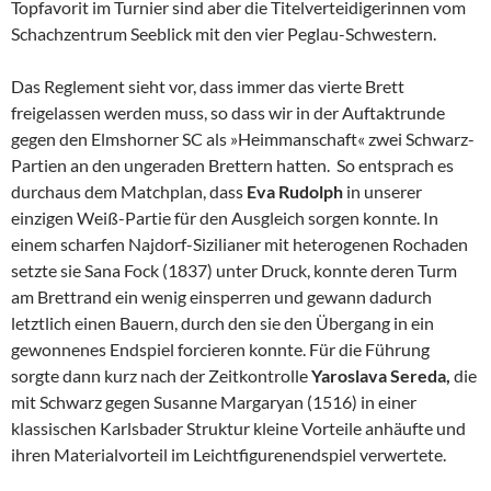
Topfavorit im Turnier sind aber die Titelverteidigerinnen vom
Schachzentrum Seeblick mit den vier Peglau-Schwestern.
Das Reglement sieht vor, dass immer das vierte Brett
freigelassen werden muss, so dass wir in der Auftaktrunde
gegen den Elmshorner SC als »Heimmanschaft« zwei Schwarz-
Partien an den ungeraden Brettern hatten. So entsprach es
durchaus dem Matchplan, dass
Eva Rudolph
in unserer
einzigen Weiß-Partie für den Ausgleich sorgen konnte. In
einem scharfen Najdorf-Sizilianer mit heterogenen Rochaden
setzte sie Sana Fock (1837) unter Druck, konnte deren Turm
am Brettrand ein wenig einsperren und gewann dadurch
letztlich einen Bauern, durch den sie den Übergang in ein
gewonnenes Endspiel forcieren konnte. Für die Führung
sorgte dann kurz nach der Zeitkontrolle
Yaroslava Sereda,
die
mit Schwarz gegen Susanne Margaryan (1516) in einer
klassischen Karlsbader Struktur kleine Vorteile anhäufte und
ihren Materialvorteil im Leichtfigurenendspiel verwertete.