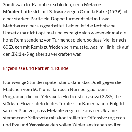
Somit war der Kampf entschieden, denn
Melanie
Müdder
hatte sich mit Schwarz gegen Ornella Falke (1939) mit
einer starken Partie ein Doppelturmendspiel mit zwei
Mehrbauern herausgearbeitet. Leider lief die technische
Umsetzung nicht optimal und es zeigte sich wieder einmal die
hohe Remistendenz von Turmendspielen, so dass Mellie nach
80 Zügen mit Remis zufrieden sein musste, was im Hinblick auf
den
2½:1½
-Sieg aber zu verkraften war.
Ergebnisse und Partien 1. Runde
Nur wenige Stunden später stand dann das Duell gegen die
Mädchen vom SC Noris-Tarrasch Nürnberg auf dem
Programm, die mit Yelizaveta Hrebenshchykova (2236) die
stärkste Einzelspielerin des Turniers im Kader haben. Folglich
sah der Plan vor, dass
Melanie
gegen die aus der Ukraine
stammende Yelizaveta mit »kontrollierter Offensive« agieren
und
Eva
und
Yaroslava
den vollen Zähler anstreben sollten.