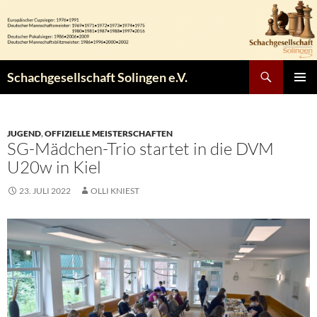
Zum
Inhalt
springen
Suchen
Schachgesellschaft Solingen e.V.
PRIMÄR
MENÜ
JUGEND
,
OFFIZIELLE MEISTERSCHAFTEN
SG-Mädchen-Trio startet in die DVM
U20w in Kiel
23. JULI 2022
OLLI KNIEST