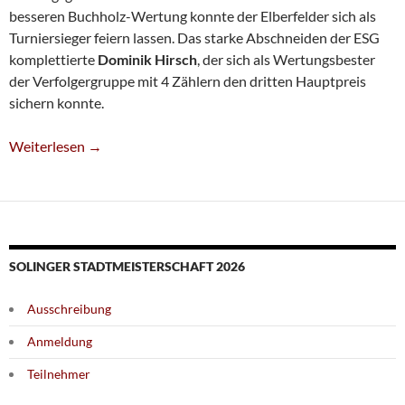
besseren Buchholz-Wertung konnte der Elberfelder sich als
Turniersieger feiern lassen. Das starke Abschneiden der ESG
komplettierte
Dominik Hirsch
, der sich als Wertungsbester
der Verfolgergruppe mit 4 Zählern den dritten Hauptpreis
sichern konnte.
Merlin Mänken Gewinnt I. Solinger Jugend-Open
Weiterlesen
→
SOLINGER STADTMEISTERSCHAFT 2026
Ausschreibung
Anmeldung
Teilnehmer