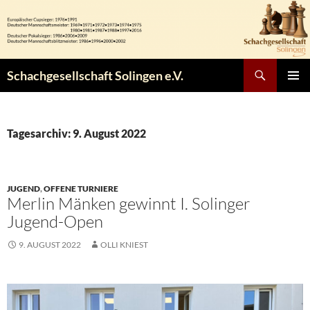
Zum
Inhalt
springen
Suchen
Schachgesellschaft Solingen e.V.
PRIMÄR
MENÜ
Tagesarchiv: 9. August 2022
JUGEND
,
OFFENE TURNIERE
Merlin Mänken gewinnt I. Solinger
Jugend-Open
9. AUGUST 2022
OLLI KNIEST