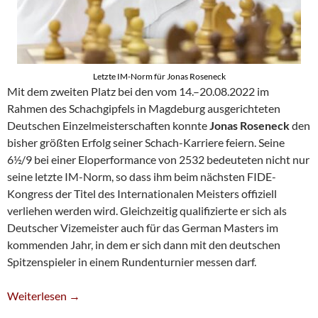
Letzte IM-Norm für Jonas Roseneck
Mit dem zweiten Platz bei den vom 14.–20.08.2022 im
Rahmen des Schachgipfels in Magdeburg ausgerichteten
Deutschen Einzelmeisterschaften konnte
Jonas Roseneck
den
bisher größten Erfolg seiner Schach-Karriere feiern. Seine
6½/9 bei einer Eloperformance von 2532 bedeuteten nicht nur
seine letzte IM-Norm, so dass ihm beim nächsten FIDE-
Kongress der Titel des Internationalen Meisters offiziell
verliehen werden wird. Gleichzeitig qualifizierte er sich als
Deutscher Vizemeister auch für das German Masters im
kommenden Jahr, in dem er sich dann mit den deutschen
Spitzenspieler in einem Rundenturnier messen darf.
IM-Titel Und Masters-Qualifikation Für Jonas Roseneck
Weiterlesen
→