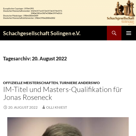
Zum
Inhalt
springen
Suchen
Schachgesellschaft Solingen e.V.
PRIMÄR
MENÜ
Tagesarchiv: 20. August 2022
OFFIZIELLE MEISTERSCHAFTEN
,
TURNIERE ANDERSWO
IM-Titel und Masters-Qualifikation für
Jonas Roseneck
20. AUGUST 2022
OLLI KNIEST