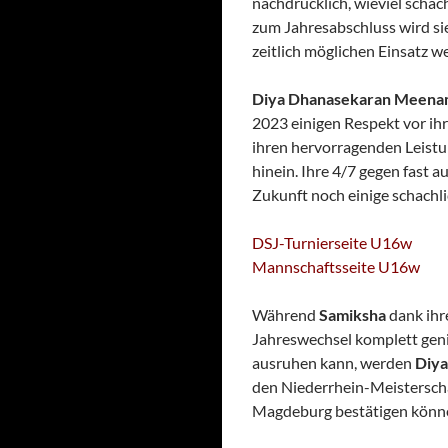
nachdrücklich, wieviel schac
zum Jahresabschluss wird sie
zeitlich möglichen Einsatz we
Diya Dhanasekaran Meena
2023 einigen Respekt vor ih
ihren hervorragenden Leistun
hinein. Ihre 4/7 gegen fast a
Zukunft noch einige schachl
DSJ-Turnierseite U16w
Mannschaftsseite U16w
Während
Samiksha
dank ihr
Jahreswechsel komplett gen
ausruhen kann, werden
Diya
den Niederrhein-Meisterschaf
Magdeburg bestätigen könn