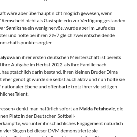
aft wäre aber überhaupt nicht möglich gewesen, wenn
Remscheid nicht als Gastspielerin zur Verfügung gestanden
war
Samiksha
ein wenig nervös, wurde aber im Laufe des
ter und holte bei ihren 2½/7 gleich zwei entscheidende
annschaftspunkte sorgten.
valyova
an ihrer ersten deutschen Meisterschaft ist bereits
ihre Aufgabe im Herbst 2022, als ihre Familie nach
hauptsächlich darin bestand, ihren kleinen Bruder Dima
t eher genötigt wurde sie selbst auch aktiv und nun holte sie
f nationaler Ebene und offenbarte trotz ihrer vielseitigen
hlichesTalent.
ressen« denkt man natürlich sofort an
Maida Fetahovic
, die
inen Platz in der Deutschen Softball-
rkämpfte, worunter ihr schachliches Engagement natürlich
ren vier Siegen bei dieser DVM demonstrierte sie