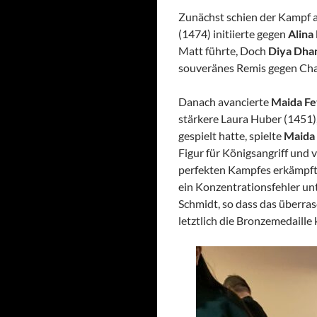
Zunächst schien der Kampf 
(1474) initiierte gegen
Alina
Matt führte, Doch
Diya Dha
souveränes Remis gegen Char
Danach avancierte
Maida Fe
stärkere Laura Huber (1451),
gespielt hatte, spielte
Maida
Figur für Königsangriff und
perfekten Kampfes erkämpft
ein Konzentrationsfehler un
Schmidt, so dass das überr
letztlich die Bronzemedaille 