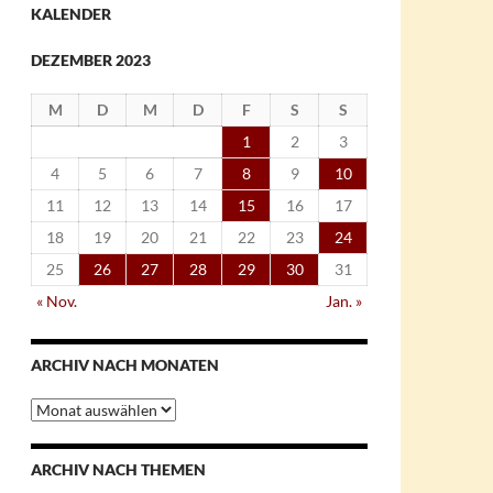
KALENDER
DEZEMBER 2023
M
D
M
D
F
S
S
1
2
3
4
5
6
7
8
9
10
11
12
13
14
15
16
17
18
19
20
21
22
23
24
25
26
27
28
29
30
31
« Nov.
Jan. »
ARCHIV NACH MONATEN
Archiv
nach
Monaten
ARCHIV NACH THEMEN