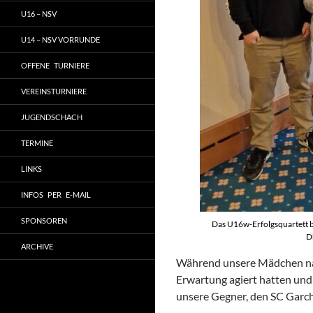
U16 – NSV
U14 – NSV VORRUNDE
OFFENE TURNIERE
VEREINSTURNIERE
JUGENDSCHACH
TERMINE
LINKS
INFOS PER E-MAIL
SPONSOREN
Das U16w-Erfolgsquartett be
D
ARCHIVE
Während unsere Mädchen nach
Erwartung agiert hatten und 
unsere Gegner, den SC Garch