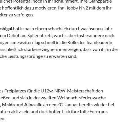
hliches Potential noch in ihr schlummert. Ihre Glanzpartie
 hoffentlich dazu motivieren, ihr Hobby Nr. 2 mit dem ihr
iter zu verfolgen.
mbigai
hatte nach einem schachlich durchwachsenen Jahr
rem Debüt am Spitzenbrett, wuchs aber insbesondere nach
gen am zweiten Tag schnell in die Rolle der Teamleaderin
usschließlich stärkere Gegnerinnen zeigen, dass von ihr in der
iche Leistungssprünge zu erwarten sind.
es Freiplatzes für die U12w-NRW-Meisterschaft den
ießen und sich in der zweiten Weihnachtsferienwoche
, Maida
und
Alina
alle ab dem 02.Januar bereits wieder bei
ten aktiv sein und dort hoffentlich ihre tolle Form aus
en.