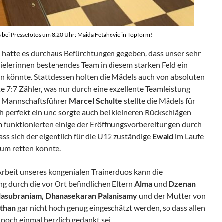
 bei Pressefotos um 8.20 Uhr: Maida Fetahovic in Topform!
t hatte es durchaus Befürchtungen gegeben, dass unser sehr
elerinnen bestehendes Team in diesem starken Feld ein
en könnte. Stattdessen holten die Mädels auch von absoluten
 7:7 Zähler, was nur durch eine exzellente Teamleistung
r. Mannschaftsführer
Marcel Schulte
stellte die Mädels für
ch perfekt ein und sorgte auch bei kleineren Rückschlägen
 funktionierten einige der Eröffnungsvorbereitungen durch
ass sich der eigentlich für die U12 zuständige
Ewald
im Laufe
aum retten konnte.
rbeit unseres kongenialen Trainerduos kann die
g durch die vor Ort befindlichen Eltern
Alma
und
Dzenan
lasubraniam, Dhanasekaran Palanisamy
und der Mutter von
athan
gar nicht hoch genug eingeschätzt werden, so dass allen
noch einmal herzlich gedankt sei.