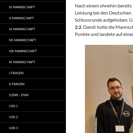
Nach einem ohnehin bereits t
IV. MANNSCHAFT
Leistung bei den Deutschen 
V. MANNSCHAFT
Schlussrunde aufgehoben. Ge
2:2
. Damit holte die Mannsch
VI. MANNSCHAFT
Punkte und landete auf eine
VII. MANNSCHAFT
VIII. MANNSCHAFT
IX. MANNSCHAFT
I. FRAUEN
II. FRAUEN
U20W – DVM
U20-1
U20-2
U20-3