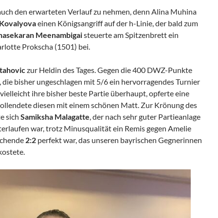
auch den erwarteten Verlauf zu nehmen, denn Alina Muhina
 Kovalyova
einen Königsangriff auf der h-Linie, der bald zum
nasekaran Meenambigai
steuerte am Spitzenbrett ein
lotte Prokscha (1501) bei.
tahovic
zur Heldin des Tages. Gegen die 400 DWZ-Punkte
 die bisher ungeschlagen mit 5/6 ein hervorragendes Turnier
vielleicht ihre bisher beste Partie überhaupt, opferte eine
 vollendete diesen mit einem schönen Matt. Zur Krönung des
e sich
Samiksha Malagatte
, der nach sehr guter Partieanlage
terlaufen war, trotz Minusqualität ein Remis gegen Amelie
aschende
2:2
perfekt war, das unseren bayrischen Gegnerinnen
kostete.