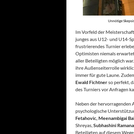
Unnötige Skepsis
Im Vorfeld der Meisterschaf
junges aus U12- und U14-Spi
frustrierendes Turnier erleb
Optimisten niemals erwartete
aller Beteiligten möglich wa
ihre Außenseiterrolle wirkli
immer für gute Laune. Zudem
Ewald Fichtner
so perfekt, d
des Turniers vor Anfragen k
Neben der hervorragenden A
psychologische Unterstützun
Fetahovic, Meenambigai Ba
Shreyas,
Subhashini Raman
Beteiligten auf diesem Wege 