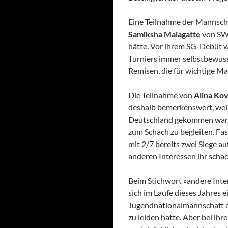
Eine Teilnahme der Mannsch
Samiksha Malagatte
von SW 
hätte. Vor ihrem SG-Debüt 
Turniers immer selbstbewuss
Remisen, die für wichtige M
Die Teilnahme von
Alina Ko
deshalb bemerkenswert, weil 
Deutschland gekommen war, 
zum Schach zu begleiten. Fas
mit 2/7 bereits zwei Siege au
anderen Interessen ihr schac
Beim Stichwort »andere Inte
sich im Laufe dieses Jahres e
Jugendnationalmannschaft e
zu leiden hatte. Aber bei ih