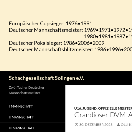
Zum
Inhalt
springen
Suchen
Schachgesellschaft Solingen e.V.
Zwölffacher Deutscher
Mannschaftsmeister
I. MANNSCHAFT
U16
,
JUGEND
,
OFFIZIELLE MEIST
Grandioser DVM-A
II. MANNSCHAFT
30. DEZEMBER 2023
OLLI K
III. MANNSCHAFT