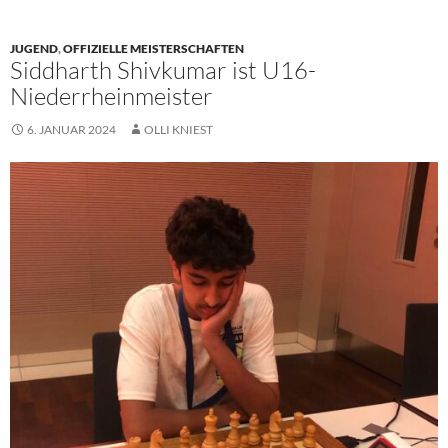
JUGEND
,
OFFIZIELLE MEISTERSCHAFTEN
Siddharth Shivkumar ist U16-
Niederrheinmeister
6. JANUAR 2024
OLLI KNIEST