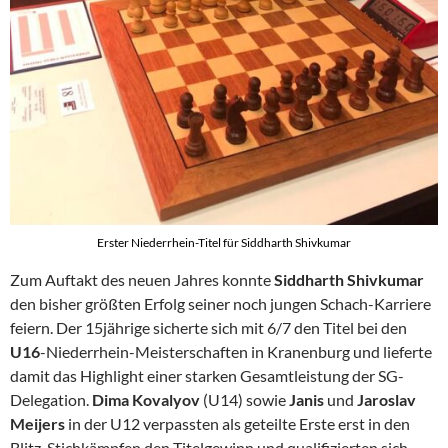
Erster Niederrhein-Titel für Siddharth Shivkumar
Zum Auftakt des neuen Jahres konnte
Siddharth Shivkumar
den bisher größten Erfolg seiner noch jungen Schach-Karriere
feiern. Der 15jährige sicherte sich mit 6/7 den Titel bei den
U16
-Niederrhein-Meisterschaften in Kranenburg und lieferte
damit das Highlight einer starken Gesamtleistung der SG-
Delegation.
Dima Kovalyov
(U14) sowie
Janis
und
Jaroslav
Meijers
in der U12 verpassten als geteilte Erste erst in den
Blitz-Stichkämpfen den Titelgewinn und qualifizierten sich