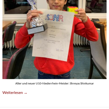
Alter und neuer U10-Niederrhein-Meister: Shreyas Shivkumar
Shreyas Shivkumar Erneut U10-Niederrheinmeister
Weiterlesen
→