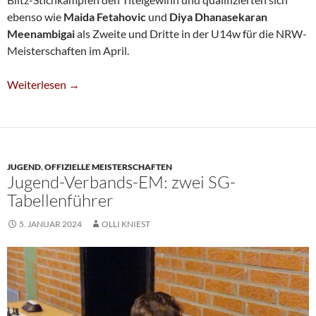
ebenso wie
Maida Fetahovic
und
Diya Dhanasekaran
Meenambigai
als Zweite und Dritte in der U14w für die NRW-
Meisterschaften im April.
Siddharth Shivkumar Ist U16-Niederrheinmeister
Weiterlesen
→
JUGEND
,
OFFIZIELLE MEISTERSCHAFTEN
Jugend-Verbands-EM: zwei SG-
Tabellenführer
5. JANUAR 2024
OLLI KNIEST