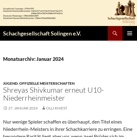
Zum
Inhalt
springen
Suchen
Schachgesellschaft Solingen e.V.
PRIMÄR
MENÜ
Monatsarchiv: Januar 2024
JUGEND
,
OFFIZIELLE MEISTERSCHAFTEN
Shreyas Shivkumar erneut U10-
Niederrheinmeister
27. JANUAR 2024
OLLI KNIEST
Nur wenige Spieler schaffen es überhaupt, den Titel eines
Niederrhein-Meisters in ihrer Schachkarriere zu erringen. Eine
besondere Rarität liegt aber vor, wenn zwei Brüder sich im