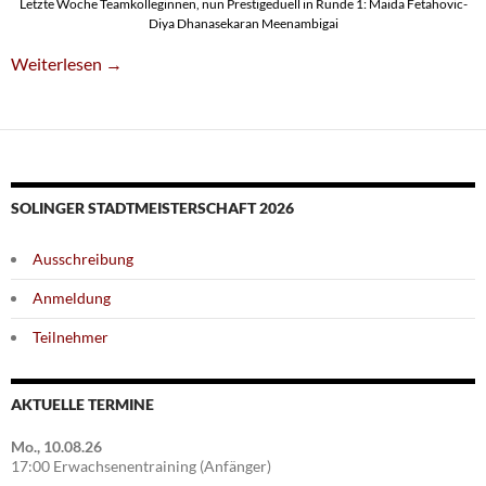
Letzte Woche Teamkolleginnen, nun Prestigeduell in Runde 1: Maida Fetahovic-
Diya Dhanasekaran Meenambigai
12 SG-Talente Bei Niederrhein-Meisterschaften In Kranenburg
Weiterlesen
→
SOLINGER STADTMEISTERSCHAFT 2026
Ausschreibung
Anmeldung
Teilnehmer
AKTUELLE TERMINE
Mo., 10.08.26
17:00 Erwachsenentraining (Anfänger)