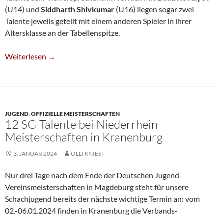
(U14) und
Siddharth Shivkumar
(U16) liegen sogar zwei
Talente jeweils geteilt mit einem anderen Spieler in ihrer
Altersklasse an der Tabellenspitze.
Jugend-Verbands-EM: Zwei SG-Tabellenführer
Weiterlesen
→
JUGEND
,
OFFIZIELLE MEISTERSCHAFTEN
12 SG-Talente bei Niederrhein-
Meisterschaften in Kranenburg
3. JANUAR 2024
OLLI KNIEST
Nur drei Tage nach dem Ende der Deutschen Jugend-
Vereinsmeisterschaften in Magdeburg steht für unsere
Schachjugend bereits der nächste wichtige Termin an: vom
02.-06.01.2024 finden in Kranenburg die Verbands-