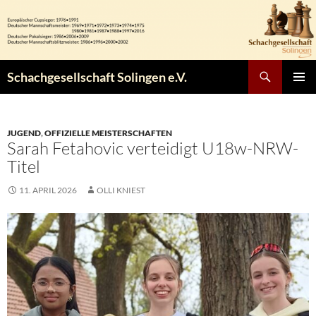
Zum
Inhalt
springen
Suchen
Schachgesellschaft Solingen e.V.
PRIMÄR
MENÜ
JUGEND
,
OFFIZIELLE MEISTERSCHAFTEN
Sarah Fetahovic verteidigt U18w-NRW-
Titel
11. APRIL 2026
OLLI KNIEST