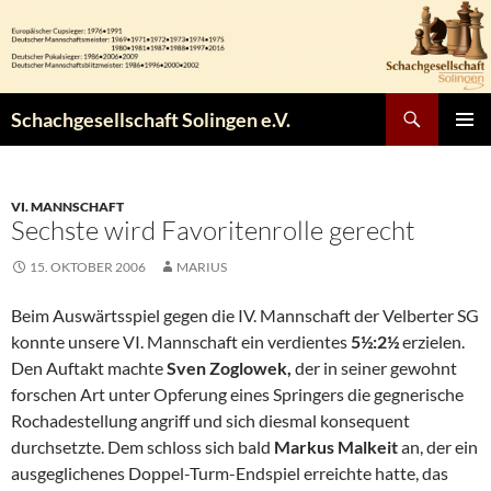
Zum
Inhalt
springen
Suchen
Schachgesellschaft Solingen e.V.
PRIMÄR
MENÜ
VI. MANNSCHAFT
Sechste wird Favoritenrolle gerecht
15. OKTOBER 2006
MARIUS
Beim Auswärtsspiel gegen die IV. Mannschaft der Velberter SG
konnte unsere VI. Mannschaft ein verdientes
5½:2½
erzielen.
Den Auftakt machte
Sven Zoglowek,
der in seiner gewohnt
forschen Art unter Opferung eines Springers die gegnerische
Rochadestellung angriff und sich diesmal konsequent
durchsetzte. Dem schloss sich bald
Markus Malkeit
an, der ein
ausgeglichenes Doppel-Turm-Endspiel erreichte hatte, das