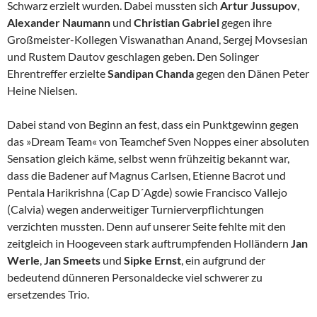
Schwarz erzielt wurden. Dabei mussten sich
Artur Jussupov
,
Alexander Naumann
und
Christian
Gabriel
gegen ihre
Großmeister-Kollegen Viswanathan Anand, Sergej Movsesian
und Rustem Dautov geschlagen geben. Den Solinger
Ehrentreffer erzielte
Sandipan Chanda
gegen den Dänen Peter
Heine Nielsen.
Dabei stand von Beginn an fest, dass ein Punktgewinn gegen
das »Dream Team« von Teamchef Sven Noppes einer absoluten
Sensation gleich käme, selbst wenn frühzeitig bekannt war,
dass die Badener auf Magnus Carlsen, Etienne Bacrot und
Pentala Harikrishna (Cap D´Agde) sowie Francisco Vallejo
(Calvia) wegen anderweitiger Turnierverpflichtungen
verzichten mussten. Denn auf unserer Seite fehlte mit den
zeitgleich in Hoogeveen stark auftrumpfenden Holländern
Jan
Werle
,
Jan Smeets
und
Sipke Ernst
, ein aufgrund der
bedeutend dünneren Personaldecke viel schwerer zu
ersetzendes Trio.