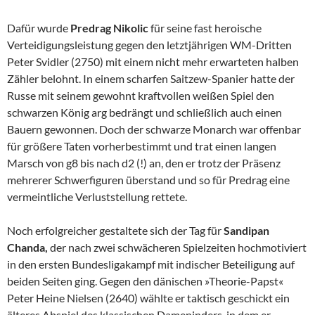
Dafür wurde
Predrag Nikolic
für seine fast heroische
Verteidigungsleistung gegen den letztjährigen WM-Dritten
Peter Svidler (2750) mit einem nicht mehr erwarteten halben
Zähler belohnt. In einem scharfen Saitzew-Spanier hatte der
Russe mit seinem gewohnt kraftvollen weißen Spiel den
schwarzen König arg bedrängt und schließlich auch einen
Bauern gewonnen. Doch der schwarze Monarch war offenbar
für größere Taten vorherbestimmt und trat einen langen
Marsch von g8 bis nach d2 (!) an, den er trotz der Präsenz
mehrerer Schwerfiguren überstand und so für Predrag eine
vermeintliche Verluststellung rettete.
Noch erfolgreicher gestaltete sich der Tag für
Sandipan
Chanda,
der nach zwei schwächeren Spielzeiten hochmotiviert
in den ersten Bundesligakampf mit indischer Beteiligung auf
beiden Seiten ging. Gegen den dänischen »Theorie-Papst«
Peter Heine Nielsen (2640) wählte er taktisch geschickt ein
älteres Abspiel des klassischen Dameninders, in dem er