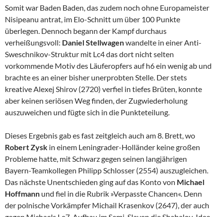
Somit war Baden Baden, das zudem noch ohne Europameister
Nisipeanu antrat, im Elo-Schnitt um über 100 Punkte
überlegen. Dennoch begann der Kampf durchaus
verheißungsvoll:
Daniel Stellwagen
wandelte in einer Anti-
Sweschnikov-Struktur mit Lc4 das dort nicht selten
vorkommende Motiv des Läuferopfers auf h6 ein wenig ab und
brachte es an einer bisher unerprobten Stelle. Der stets
kreative Alexej Shirov (2720) verfiel in tiefes Brüten, konnte
aber keinen seriösen Weg finden, der Zugwiederholung
auszuweichen und fügte sich in die Punkteteilung.
Dieses Ergebnis gab es fast zeitgleich auch am 8. Brett, wo
Robert Zysk
in einem Leningrader-Holländer keine großen
Probleme hatte, mit Schwarz gegen seinen langjährigen
Bayern-Teamkollegen Philipp Schlosser (2554) auszugleichen.
Das nächste Unentschieden ging auf das Konto von
Michael
Hoffmann
und fiel in die Rubrik »Verpasste Chancen«. Denn
der polnische Vorkämpfer Michail Krasenkov (2647), der auch
gegen Michaels Le7-Aufbau im Semi-Slaven die Shabalov-Idee