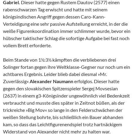
Gabriel.
Dieser hatte gegen Rustem Dautov (2577) einen
rabenschwarzen Tag erwischt und hatte mit seinem
königsindischen Angriff gegen dessen Caro-Kann-
Verteidigung eine sehr passive Aufstellung erreicht, in der die
weiße Figurenkoordination immer schlimmer wurde, bevor ein
hübscher taktischer Schlag die sofortige Aufgabe bei fast noch
vollem Brett erforderte.
Beim Stande von 1½:3½ kämpften die verbliebenen drei
Solinger fortan gegen ihre Weltklasse-Gegner nur noch um ein
achtbares Ergebnis. Leider blieb dabei diesmal »Mr.
Zuverlässig«
Alexander Naumann
erfolglos. Dieser hatte
gegen den slovakischen Spitzenspieler Sergej Movsesian
(2637) in einem g3-Königsinder ungewöhnlich viel Bedenkzeit
verbraucht und musste dies später in Zeitnot büßen, als der
trickreiche »Big Mov« so lange in den Felderschwächen der
weißen Stellung bohrte, bis schließlich ein Bauer abhanden
kam, so dass das Leichtfigurenendspiel trotz hartnäckigem
Widerstand von Alexander nicht mehr zu halten war.