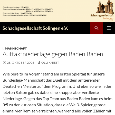
Zum
Inhalt
springen
Suchen
Schachgesellschaft Solingen e.V.
PRIMÄR
MENÜ
I. MANNSCHAFT
Auftaktniederlage gegen Baden Baden
28. OKTOBER 2006
OLLI KNIEST
Wie bereits im Vorjahr stand am ersten Spieltag für unsere
Bundesliga-Mannschaft das Duell mit dem amtierenden
Deutschen Meister auf dem Programm. Und ebenso wie in der
letzten Saison gab es dabei eine knappe, aber verdiente
Niederlage. Gegen das Top Team aus Baden Baden kam es beim
3:5
zu der kuriosen Situation, dass die Weiß-Spieler gerade
einmal vier Remisen erreichten, während alle vollen Zähler mit