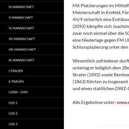
Mit Platzierungen im Mittel
IV. MANNSCHAFT
Meisterschaft in Krefeld. Fü
V. MANNSCHAFT
4½/9 sicherlich eine Enttäu
(2092) kämpfte sich Joachim 
VI. MANNSCHAFT
zwar noch einmal über die 
VII. MANNSCHAFT
eine Niederlage gegen FM Ul
Schlussplazierung unter den
VIII. MANNSCHAFT
Wesentlich zufriedener durf
IX. MANNSCHAFT
unterlag er lediglich dem 28
I. FRAUEN
Strater (1892) sowie Remis
(1863) führten zu insgesamt
II. FRAUEN
und einen stattlichen DWZ-
U20W – DVM
Alle Ergebnisse unter:
www.n
U20-1
U20-2
U20-3