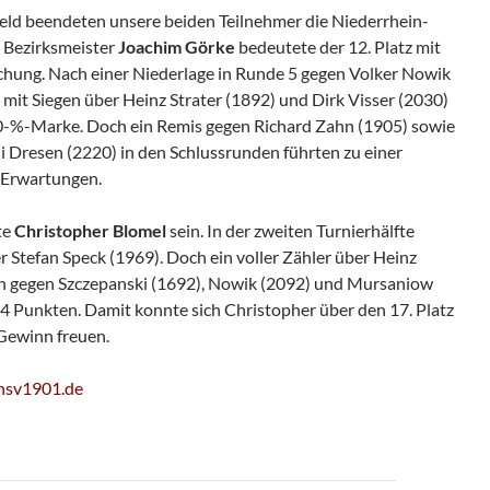
feld beendeten unsere beiden Teilnehmer die Niederrhein-
r Bezirksmeister
Joachim Görke
bedeutete der 12. Platz mit
schung. Nach einer Niederlage in Runde 5 gegen Volker Nowik
mit Siegen über Heinz Strater (1892) und Dirk Visser (2030)
50-%-Marke. Doch ein Remis gegen Richard Zahn (1905) sowie
i Dresen (2220) in den Schlussrunden führten zu einer
 Erwartungen.
te
Christopher Blomel
sein. In der zweiten Turnierhälfte
er Stefan Speck (1969). Doch ein voller Zähler über Heinz
en gegen Szczepanski (1692), Nowik (2092) und Mursaniow
 4 Punkten. Damit konnte sich Christopher über den 17. Platz
Gewinn freuen.
sv1901.de