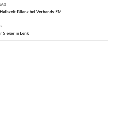
avigation
RAG
albzeit-Bilanz bei Verbands-EM
G
r Sieger in Lenk