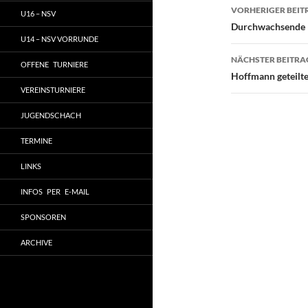
Beitragsn
VORHERIGER BEIT
U16 – NSV
Durchwachsende H
U14 – NSV VORRUNDE
NÄCHSTER BEITRA
OFFENE TURNIERE
Hoffmann geteilte
VEREINSTURNIERE
JUGENDSCHACH
TERMINE
LINKS
INFOS PER E-MAIL
SPONSOREN
ARCHIVE