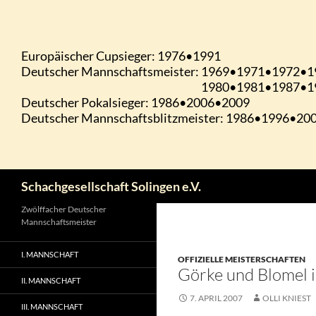
Zum
Inhalt
springen
Suchen
Schachgesellschaft Solingen e.V.
Zwölffacher Deutscher
Mannschaftsmeister
I. MANNSCHAFT
OFFIZIELLE MEISTERSCHAFTEN
Görke und Blomel 
II. MANNSCHAFT
7. APRIL 2007
OLLI KNIEST
III. MANNSCHAFT