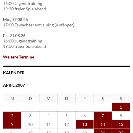
16:00 Jugendtraining
19:30 freier Spielabend
Mo., 17.08.26
17:00 Erwachsenentraining (Anfänger)
Fr., 21.08.26
16:00 Jugendtraining
19:30 freier Spielabend
Weitere Termine
KALENDER
APRIL 2007
M
D
M
D
F
S
S
1
2
3
4
5
6
7
8
9
10
11
12
13
14
15
16
17
18
19
20
21
22