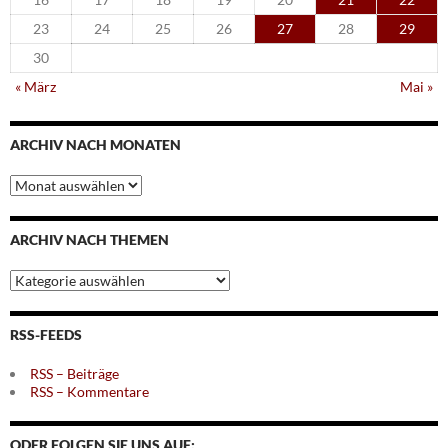
23
24
25
26
27
28
29
30
« März
Mai »
ARCHIV NACH MONATEN
Archiv
nach
Monaten
ARCHIV NACH THEMEN
Archiv
nach
Themen
RSS-FEEDS
RSS – Beiträge
RSS – Kommentare
ODER FOLGEN SIE UNS AUF: