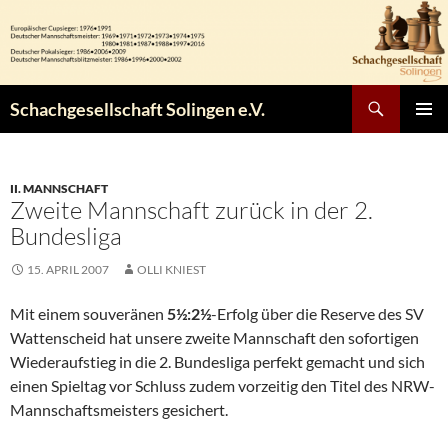
Zum
Inhalt
springen
Suchen
Schachgesellschaft Solingen e.V.
PRIMÄR
MENÜ
II. MANNSCHAFT
Zweite Mannschaft zurück in der 2.
Bundesliga
15. APRIL 2007
OLLI KNIEST
Mit einem souveränen
5½:2½
-Erfolg über die Reserve des SV
Wattenscheid hat unsere zweite Mannschaft den sofortigen
Wiederaufstieg in die 2. Bundesliga perfekt gemacht und sich
einen Spieltag vor Schluss zudem vorzeitig den Titel des NRW-
Mannschaftsmeisters gesichert.