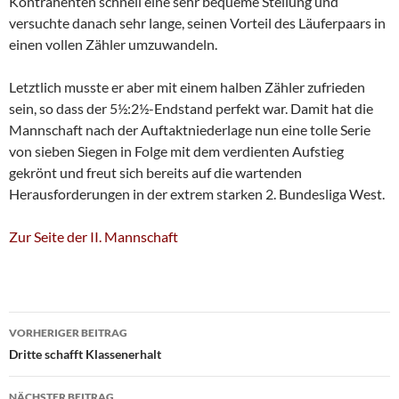
Kontrahenten schnell eine sehr bequeme Stellung und
versuchte danach sehr lange, seinen Vorteil des Läuferpaars in
einen vollen Zähler umzuwandeln.
Letztlich musste er aber mit einem halben Zähler zufrieden
sein, so dass der 5½:2½-Endstand perfekt war. Damit hat die
Mannschaft nach der Auftaktniederlage nun eine tolle Serie
von sieben Siegen in Folge mit dem verdienten Aufstieg
gekrönt und freut sich bereits auf die wartenden
Herausforderungen in der extrem starken 2. Bundesliga West.
Zur Seite der II. Mannschaft
Beitragsnavigation
VORHERIGER BEITRAG
Dritte schafft Klassenerhalt
NÄCHSTER BEITRAG