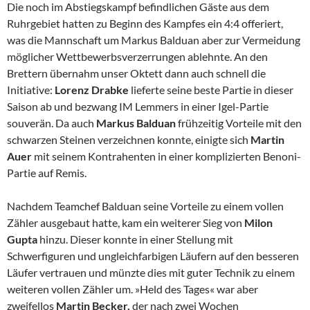
Die noch im Abstiegskampf befindlichen Gäste aus dem
Ruhrgebiet hatten zu Beginn des Kampfes ein 4:4 offeriert,
was die Mannschaft um Markus Balduan aber zur Vermeidung
möglicher Wettbewerbsverzerrungen ablehnte. An den
Brettern übernahm unser Oktett dann auch schnell die
Initiative:
Lorenz Drabke
lieferte seine beste Partie in dieser
Saison ab und bezwang IM Lemmers in einer Igel-Partie
souverän. Da auch
Markus
Balduan
frühzeitig Vorteile mit den
schwarzen Steinen verzeichnen konnte, einigte sich
Martin
Auer
mit seinem Kontrahenten in einer komplizierten Benoni-
Partie auf Remis.
Nachdem Teamchef Balduan seine Vorteile zu einem vollen
Zähler ausgebaut hatte, kam ein weiterer Sieg von
Milon
Gupta
hinzu. Dieser konnte in einer Stellung mit
Schwerfiguren und ungleichfarbigen Läufern auf den besseren
Läufer vertrauen und münzte dies mit guter Technik zu einem
weiteren vollen Zähler um. »Held des Tages« war aber
zweifellos
Martin Becker,
der nach zwei Wochen