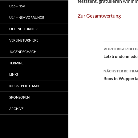
feststeht, gratulieren wir i
U16 – NSV
Zur Gesamtwertung
U14 – NSV VORRUNDE
OFFENE TURNIERE
VEREINSTURNIERE
Beitragsn
VORHERIGER BEIT
JUGENDSCHACH
Letztrundennieder
TERMINE
NÄCHSTER BEITRA
LINKS
Boos in Wupperta
INFOS PER E-MAIL
SPONSOREN
ARCHIVE