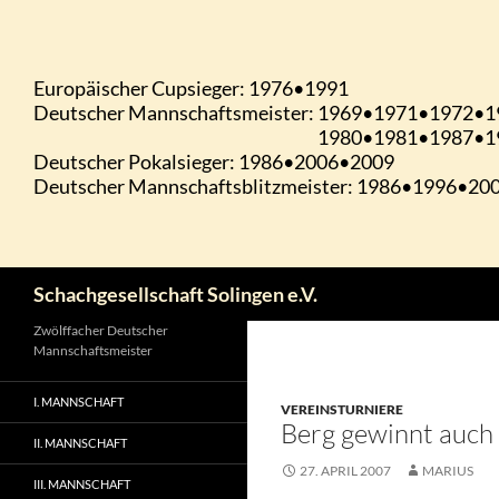
Zum
Inhalt
springen
Suchen
Schachgesellschaft Solingen e.V.
Zwölffacher Deutscher
Mannschaftsmeister
I. MANNSCHAFT
VEREINSTURNIERE
Berg gewinnt auch
II. MANNSCHAFT
27. APRIL 2007
MARIUS
III. MANNSCHAFT