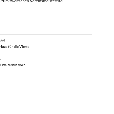
hm zum zweifachen Vereinsmeistertitel!
avigation
RAG
lage für die Vierte
G
l weiterhin vorn