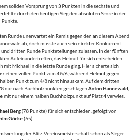
nem soliden Vorsprung von 3 Punkten in die sechste und
erfehlte durch den heutigen Sieg den absoluten Score in der
 Punkte.
ersten Runde unerwartet ein Remis gegen den an diesem Abend
annewald ab, doch musste auch sein direkter Konkurrent
n und dritten Runde Punkteteilungen zulassen. In der fünften
ten Aufeinandertreffen, das Helmut für sich entscheiden
 mit Michael in die letzte Runde ging. Hier sicherte sich
ler
einen vollen Punkt zum 4½/6, während Helmut gegen
 halben Punkt zum 4/8 nicht hinauskam. Auf dem dritten
 4/8 nur nach Buchholzpunkten geschlagen
Anton Hannewald,
ke
mit nur einem halben Buchholzpunkt auf Platz 4 verwies.
hael Berg
(78 Punkte) für sich entschieden, gefolgt von
him Görke
(65).
mtwertung der Blitz-Vereinsmeisterschaft schon als Sieger