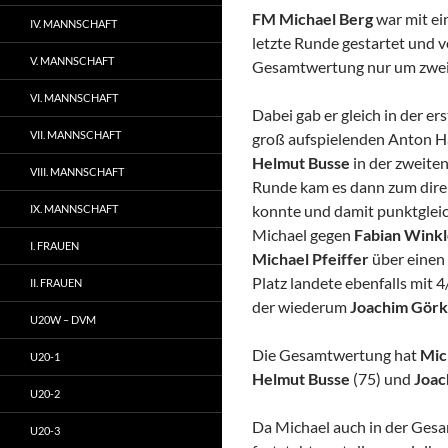
FM Michael Berg
war mit ei
IV. MANNSCHAFT
letzte Runde gestartet und v
V. MANNSCHAFT
Gesamtwertung nur um zwei
VI. MANNSCHAFT
Dabei gab er gleich in der 
VII. MANNSCHAFT
groß aufspielenden Anton H
Helmut Busse
in der zweite
VIII. MANNSCHAFT
Runde kam es dann zum direk
konnte und damit punktgleich
IX. MANNSCHAFT
Michael gegen
Fabian Wink
I. FRAUEN
Michael Pfeiffer
über einen
Platz landete ebenfalls mit
II. FRAUEN
der wiederum
Joachim Gör
U20W – DVM
Die Gesamtwertung hat
Mic
U20-1
Helmut Busse
(75) und
Joac
U20-2
Da Michael auch in der Gesa
U20-3