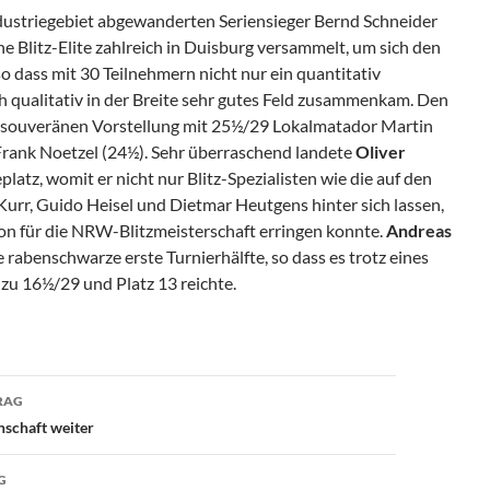
ndustriegebiet abgewanderten Seriensieger Bernd Schneider
he Blitz-Elite zahlreich in Duisburg versammelt, um sich den
so dass mit 30 Teilnehmern nicht nur ein quantitativ
 qualitativ in der Breite sehr gutes Feld zusammenkam. Den
ner souveränen Vorstellung mit 25½/29 Lokalmatador Martin
 Frank Noetzel (24½). Sehr überraschend landete
Oliver
atz, womit er nicht nur Blitz-Spezialisten wie die auf den
urr, Guido Heisel und Dietmar Heutgens hinter sich lassen,
ion für die NRW-Blitzmeisterschaft erringen konnte.
Andreas
e rabenschwarze erste Turnierhälfte, so dass es trotz eines
 zu 16½/29 und Platz 13 reichte.
avigation
RAG
schaft weiter
G