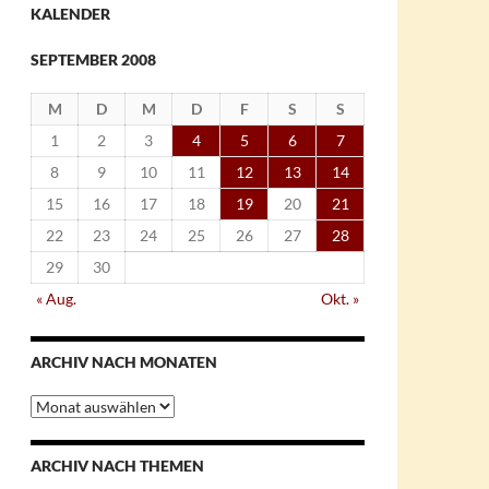
KALENDER
SEPTEMBER 2008
M
D
M
D
F
S
S
1
2
3
4
5
6
7
8
9
10
11
12
13
14
15
16
17
18
19
20
21
22
23
24
25
26
27
28
29
30
« Aug.
Okt. »
ARCHIV NACH MONATEN
Archiv
nach
Monaten
ARCHIV NACH THEMEN