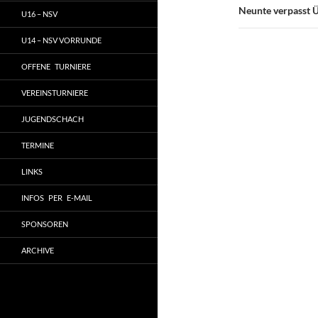
Neunte verpasst 
U16 – NSV
U14 – NSV VORRUNDE
OFFENE TURNIERE
VEREINSTURNIERE
JUGENDSCHACH
TERMINE
LINKS
INFOS PER E-MAIL
SPONSOREN
ARCHIVE