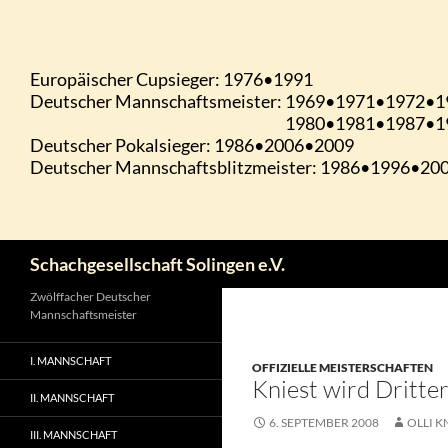
Zum
Inhalt
springen
Suchen
Schachgesellschaft Solingen e.V.
Zwölffacher Deutscher
Mannschaftsmeister
I. MANNSCHAFT
OFFIZIELLE MEISTERSCHAFTEN
Kniest wird Dritte
II. MANNSCHAFT
6. SEPTEMBER 2008
OLLI K
III. MANNSCHAFT