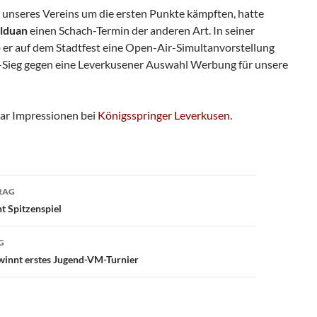
unseres Vereins um die ersten Punkte kämpften, hatte
lduan
einen Schach-Termin der anderen Art. In seiner
er auf dem Stadtfest eine Open-Air-Simultanvorstellung
-Sieg gegen eine Leverkusener Auswahl Werbung für unsere
aar Impressionen bei
Königsspringer Leverkusen.
avigation
RAG
t Spitzenspiel
G
winnt erstes Jugend-VM-Turnier