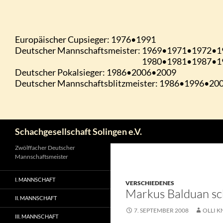
Zum
Inhalt
springen
Suchen
Schachgesellschaft Solingen e.V.
Zwölffacher Deutscher
Mannschaftsmeister
I. MANNSCHAFT
VERSCHIEDENES
Markus Balduan sc
II. MANNSCHAFT
7. SEPTEMBER 2008
OLLI K
III. MANNSCHAFT