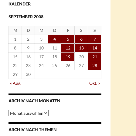
KALENDER
SEPTEMBER 2008
M
D
M
D
F
S
S
1
2
3
4
5
6
7
8
9
10
11
12
13
14
15
16
17
18
19
20
21
22
23
24
25
26
27
28
29
30
« Aug.
Okt. »
ARCHIV NACH MONATEN
Archiv
nach
Monaten
ARCHIV NACH THEMEN