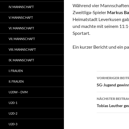
Während vier Mannschaften 
IV. MANNSCHAFT
Zweitliga-Spieler
Markus
Ba
V. MANNSCHAFT
Heimatstadt Leverkusen gab 
und machte mit seinem 11:1
VI. MANNSCHAFT
Sportart.
VII. MANNSCHAFT
Ein kurzer Bericht und ein p
VIII. MANNSCHAFT
IX. MANNSCHAFT
I. FRAUEN
Beitragsn
VORHERIGER BEIT
II. FRAUEN
SG-Jugend gewinn
U20W – DVM
NÄCHSTER BEITRA
U20-1
Tobias Leuther ge
U20-2
U20-3