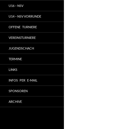
U16 – NSV
U14 – NSV VORRUNDE
OFFENE TURNIERE
VEREINSTURNIERE
JUGENDSCHACH
TERMINE
LINKS
INFOS PER E-MAIL
SPONSOREN
ARCHIVE