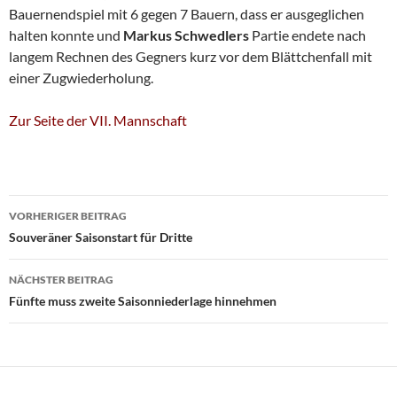
Bauernendspiel mit 6 gegen 7 Bauern, dass er ausgeglichen
halten konnte und
Markus Schwedlers
Partie endete nach
langem Rechnen des Gegners kurz vor dem Blättchenfall mit
einer Zugwiederholung.
Zur Seite der VII. Mannschaft
Beitragsnavigation
VORHERIGER BEITRAG
Souveräner Saisonstart für Dritte
NÄCHSTER BEITRAG
Fünfte muss zweite Saisonniederlage hinnehmen