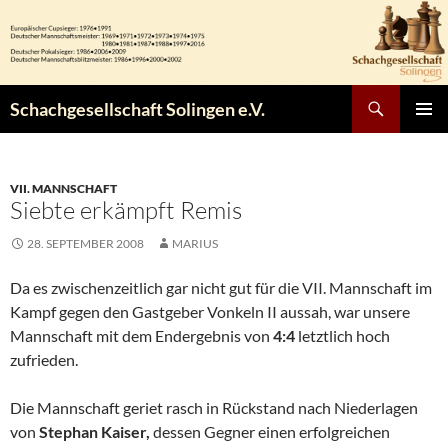
Zum
Inhalt
springen
Suchen
Schachgesellschaft Solingen e.V.
PRIMÄR
MENÜ
VII. MANNSCHAFT
Siebte erkämpft Remis
28. SEPTEMBER 2008
MARIUS
Da es zwischenzeitlich gar nicht gut für die VII. Mannschaft im
Kampf gegen den Gastgeber Vonkeln II aussah, war unsere
Mannschaft mit dem Endergebnis von
4:4
letztlich hoch
zufrieden.
Die Mannschaft geriet rasch in Rückstand nach Niederlagen
von
Stephan Kaiser,
dessen Gegner einen erfolgreichen